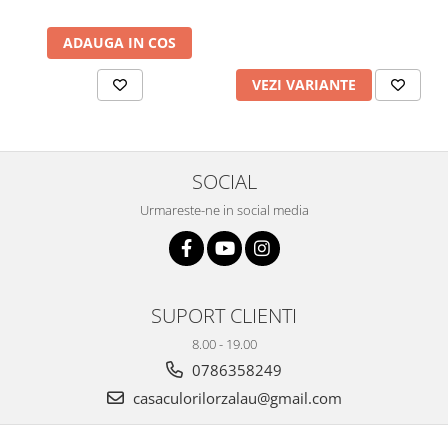
Plicuri
ADAUGA IN COS
Radiere scoala
Rezerve
VEZI VARIANTE
Cerneala
Cerneala Calimara, Patroane
Markere
SOCIAL
Termosensibile
Urmareste-ne in social media
Table magnetice si de pluta
SUPORT CLIENTI
8.00 - 19.00
0786358249
casaculorilorzalau@gmail.com