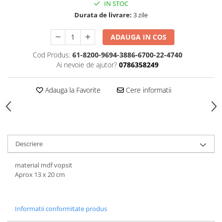
Hartie
IN STOC
Durata de livrare:
3 zile
Carton Colorat
Hartie Colorata
ADAUGA IN COS
Hartie Copiator
Cod Produs:
61-8200-9694-3886-6700-22-4740
Hartie Creponata
Ai nevoie de ajutor?
0786358249
Hartie Foto
Hartie Glasata
Adauga la Favorite
Cere informatii
Instrumente de scris
Accesorii scriere
Creioane automate , mine
Creioane grafice
Descriere
Cu stergere
Linere
material mdf vopsit
Pixuri
Aprox 13 x 20 cm
Rollere
Stilouri
Informatii conformitate produs
Laminatoare si accesorii