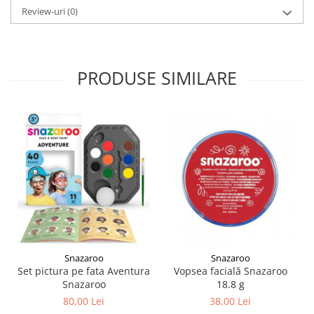
Liniare , truse geometrie
Review-uri
(0)
Lipici
Lipici Solid
Lipici Lichid
PRODUSE SIMILARE
Markere si Carioci
Carioci
Markere
Markere Acrilice
Markere creta lichida
Markere Evidentiatoare Highlighter
Markere Permanente
Markere Whiteboard
Penare
Snazaroo
Snazaroo
Pensule scolare
Set pictura pe fata Aventura
Vopsea facială Snazaroo
Picuri si corectoare
Snazaroo
18.8 g
80,00 Lei
38,00 Lei
Plastelina