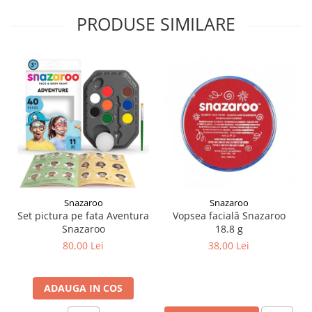
Liniare , truse geometrie
PRODUSE SIMILARE
Lipici
Lipici Solid
Lipici Lichid
Markere si Carioci
Carioci
Markere
Markere Acrilice
Markere creta lichida
Markere Evidentiatoare Highlighter
Markere Permanente
Snazaroo
Snazaroo
Set pictura pe fata Aventura
Vopsea facială Snazaroo
Markere Whiteboard
Snazaroo
18.8 g
Penare
80,00 Lei
38,00 Lei
Pensule scolare
Picuri si corectoare
ADAUGA IN COS
Plastelina