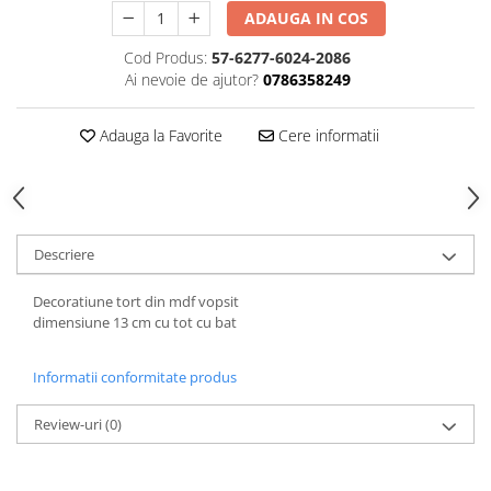
Hartie
ADAUGA IN COS
Carton Colorat
Cod Produs:
57-6277-6024-2086
Hartie Colorata
Ai nevoie de ajutor?
0786358249
Hartie Copiator
Hartie Creponata
Adauga la Favorite
Cere informatii
Hartie Foto
Hartie Glasata
Instrumente de scris
Accesorii scriere
Descriere
Creioane automate , mine
Creioane grafice
Decoratiune tort din mdf vopsit
dimensiune 13 cm cu tot cu bat
Cu stergere
Linere
Informatii conformitate produs
Pixuri
Rollere
Review-uri
(0)
Stilouri
Laminatoare si accesorii