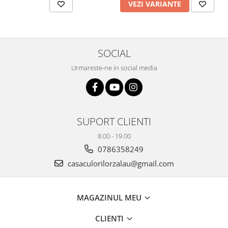
VEZI VARIANTE
Plicuri
Radiere scoala
Rezerve
SOCIAL
Cerneala
Urmareste-ne in social media
Cerneala Calimara, Patroane
Markere
Termosensibile
Table magnetice si de pluta
SUPORT CLIENTI
8.00 - 19.00
0786358249
casaculorilorzalau@gmail.com
MAGAZINUL MEU
CLIENTI