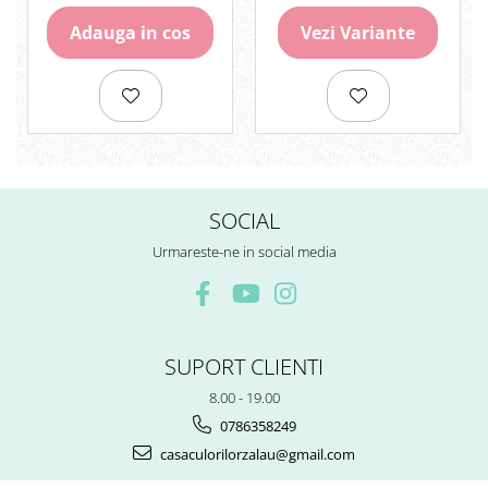
Rezerve
Adauga in cos
Vezi Variante
Cerneala
Cerneala Calimara, Patroane
Markere
Termosensibile
Table magnetice si de pluta
SOCIAL
Urmareste-ne in social media
SUPORT CLIENTI
8.00 - 19.00
0786358249
casaculorilorzalau@gmail.com