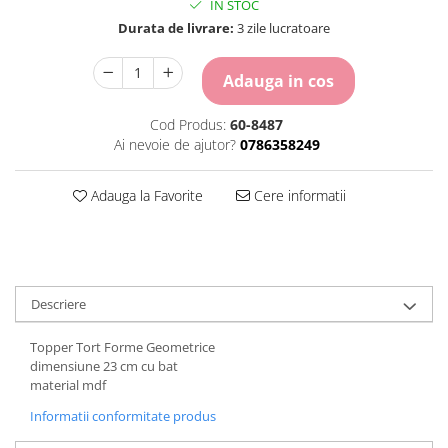
IN STOC
Carton Colorat
Durata de livrare:
3 zile lucratoare
Hartie Colorata
Hartie Copiator
Adauga in cos
Hartie Creponata
Hartie Foto
Cod Produs:
60-8487
Hartie Glasata
Ai nevoie de ajutor?
0786358249
Instrumente de scris
Accesorii scriere
Adauga la Favorite
Cere informatii
Creioane automate , mine
Creioane grafice
Cu stergere
Linere
Descriere
Pixuri
Rollere
Topper Tort Forme Geometrice
Stilouri
dimensiune 23 cm cu bat
Laminatoare si accesorii
material mdf
Liniare , truse geometrie
Informatii conformitate produs
Lipici