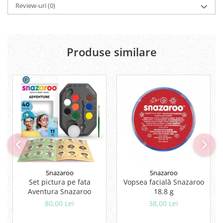
Review-uri
(0)
Lipici Solid
Lipici Lichid
Markere si Carioci
Produse similare
Carioci
Markere
Markere Acrilice
Markere creta lichida
Markere Evidentiatoare Highlighter
Markere Permanente
Markere Whiteboard
Penare
Pensule scolare
Picuri si corectoare
Snazaroo
Snazaroo
Plastelina
Set pictura pe fata
Vopsea facială Snazaroo
Aventura Snazaroo
18.8 g
Plicuri
80,00 Lei
38,00 Lei
Radiere scoala