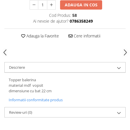
Hartie
ADAUGA IN COS
Carton Colorat
Cod Produs:
58
Hartie Colorata
Ai nevoie de ajutor?
0786358249
Hartie Copiator
Hartie Creponata
Adauga la Favorite
Cere informatii
Hartie Foto
Hartie Glasata
Instrumente de scris
Accesorii scriere
Descriere
Creioane automate , mine
Creioane grafice
Topper balerina
material mdf vopsit
Cu stergere
dimensiune cu bat 22 cm
Linere
Informatii conformitate produs
Pixuri
Rollere
Review-uri
(0)
Stilouri
Laminatoare si accesorii