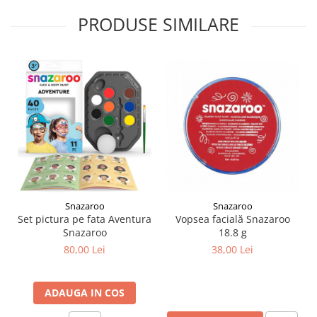
Liniare , truse geometrie
PRODUSE SIMILARE
Lipici
Lipici Solid
Lipici Lichid
Markere si Carioci
Carioci
Markere
Markere Acrilice
Markere creta lichida
Markere Evidentiatoare Highlighter
Markere Permanente
Snazaroo
Snazaroo
Set pictura pe fata Aventura
Vopsea facială Snazaroo
Markere Whiteboard
Snazaroo
18.8 g
Penare
80,00 Lei
38,00 Lei
Pensule scolare
Picuri si corectoare
ADAUGA IN COS
Plastelina