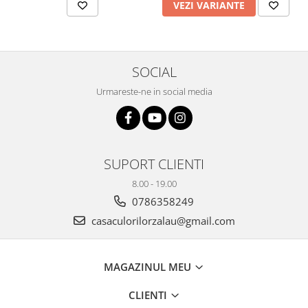
VEZI VARIANTE
Plicuri
Radiere scoala
Rezerve
SOCIAL
Cerneala
Urmareste-ne in social media
Cerneala Calimara, Patroane
Markere
Termosensibile
Table magnetice si de pluta
SUPORT CLIENTI
8.00 - 19.00
0786358249
casaculorilorzalau@gmail.com
MAGAZINUL MEU
CLIENTI