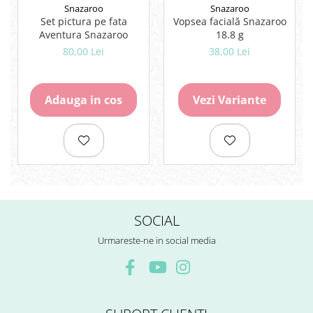
Rezerve
Snazaroo
Snazaroo
Set pictura pe fata
Vopsea facială Snazaroo
Cerneala
Aventura Snazaroo
18.8 g
Cerneala Calimara, Patroane
80,00 Lei
38,00 Lei
Markere
Termosensibile
Table magnetice si de pluta
Adauga in cos
Vezi Variante
SOCIAL
Urmareste-ne in social media