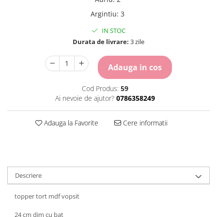
Carton Colorat
Argintiu
:
3
Hartie Colorata
Hartie Copiator
IN STOC
Hartie Creponata
Durata de livrare:
3 zile
Hartie Foto
Hartie Glasata
Adauga in cos
Instrumente de scris
Cod Produs:
59
Accesorii scriere
Ai nevoie de ajutor?
0786358249
Creioane automate , mine
Creioane grafice
Adauga la Favorite
Cere informatii
Cu stergere
Linere
Pixuri
Rollere
Stilouri
Descriere
Laminatoare si accesorii
topper tort mdf vopsit
Liniare , truse geometrie
Lipici
24 cm dim cu bat