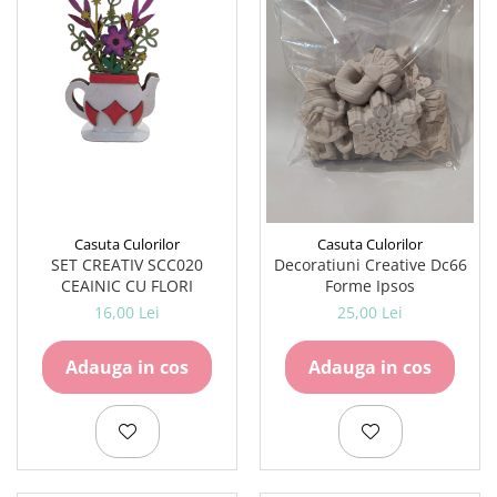
Lipici Solid
Lipici Lichid
Markere si Carioci
Carioci
Markere
Markere Acrilice
Markere creta lichida
Markere Evidentiatoare Highlighter
Casuta Culorilor
Casuta Culorilor
Markere Permanente
SET CREATIV SCC020
Decoratiuni Creative Dc66
Markere Whiteboard
CEAINIC CU FLORI
Forme Ipsos
Penare
16,00 Lei
25,00 Lei
Pensule scolare
Adauga in cos
Adauga in cos
Picuri si corectoare
Plastelina
Plicuri
Radiere scoala