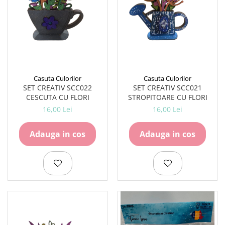
Carton Colorat
Hartie Colorata
Hartie Copiator
Hartie Creponata
Hartie Foto
Hartie Glasata
Instrumente de scris
Casuta Culorilor
Casuta Culorilor
SET CREATIV SCC022
SET CREATIV SCC021
Accesorii scriere
CESCUTA CU FLORI
STROPITOARE CU FLORI
Creioane automate , mine
16,00 Lei
16,00 Lei
Creioane grafice
Cu stergere
Adauga in cos
Adauga in cos
Linere
Pixuri
Rollere
Stilouri
Laminatoare si accesorii
Liniare , truse geometrie
Lipici