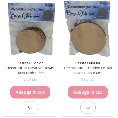
Rezerve
Cerneala
Cerneala Calimara, Patroane
Markere
Termosensibile
Table magnetice si de pluta
Casuta Culorilor
Casuta Culorilor
Decoratiuni Creative Dc049
Decoratiuni Creative Dc048
Baza Glob 6 cm
Baza Glob 8 cm
6,50 Lei
9,00 Lei
Adauga in cos
Adauga in cos