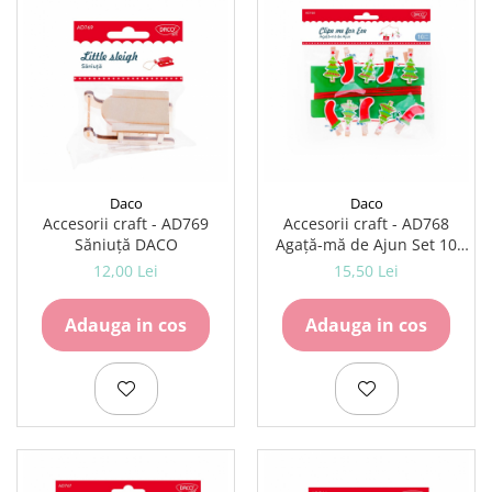
Daco
Daco
Accesorii craft - AD769
Accesorii craft - AD768
Săniuță DACO
Agață-mă de Ajun Set 10
DACO
12,00 Lei
15,50 Lei
Adauga in cos
Adauga in cos