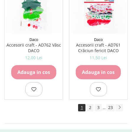
Daco
Daco
Accesorii craft - AD762 Vâsc
Accesorii craft - AD761
DACO
Crăciun fericit DACO
12,00 Lei
11,50 Lei
Adauga in cos
Adauga in cos
1
2
3
23
...