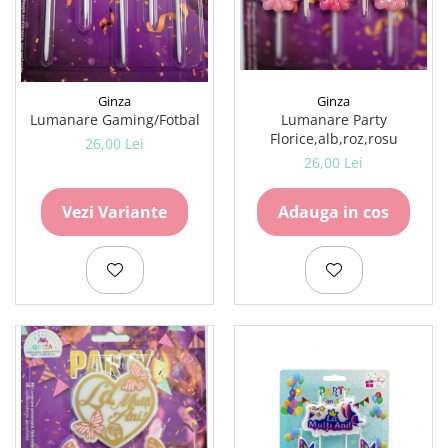
Carton Colorat
Hartie Colorata
Hartie Copiator
Hartie Creponata
Ginza
Ginza
Hartie Foto
Lumanare Party
Lumanare Gaming/Fotbal
Hartie Glasata
Florice,alb,roz,rosu
26,00 Lei
Instrumente de scris
26,00 Lei
Accesorii scriere
Adauga in cos
Vezi Variante
Creioane automate , mine
Creioane grafice
Cu stergere
Linere
Pixuri
Rollere
Stilouri
Laminatoare si accesorii
Liniare , truse geometrie
Lipici