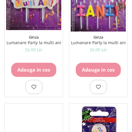
Rezerve
Cerneala
Cerneala Calimara, Patroane
Markere
Termosensibile
Ginza
Ginza
Table magnetice si de pluta
Lumanare Party la multi ani
Lumanare Party la multi ani
26,00 Lei
26,00 Lei
Adauga in cos
Adauga in cos