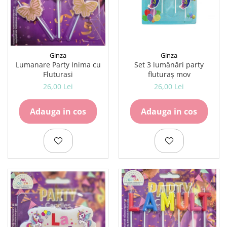
Lipici Solid
Lipici Lichid
Markere si Carioci
Carioci
Ginza
Ginza
Markere
Set 3 lumânări party
Lumanare Party Inima cu
fluturaș mov
Fluturasi
Markere Acrilice
26,00 Lei
26,00 Lei
Markere creta lichida
Markere Evidentiatoare Highlighter
Adauga in cos
Adauga in cos
Markere Permanente
Markere Whiteboard
Penare
Pensule scolare
Picuri si corectoare
Plastelina
Plicuri
Radiere scoala