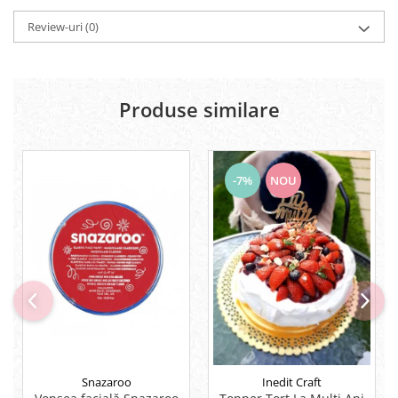
Lipici Solid
Review-uri
(0)
Lipici Lichid
Markere si Carioci
Carioci
Produse similare
Markere
Markere Acrilice
Markere creta lichida
Markere Evidentiatoare Highlighter
-7%
NOU
Markere Permanente
Markere Whiteboard
Penare
Pensule scolare
Picuri si corectoare
Plastelina
Plicuri
Radiere scoala
Snazaroo
Inedit Craft