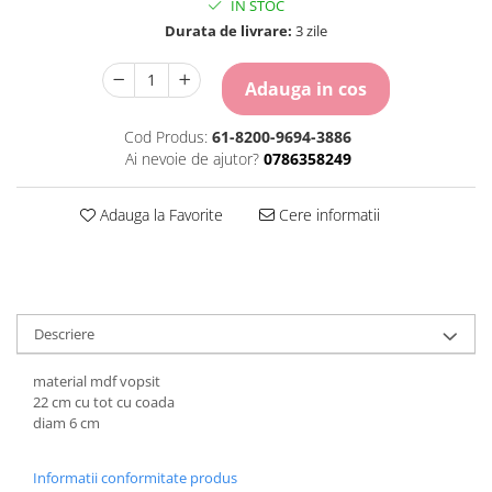
IN STOC
Carton Colorat
Durata de livrare:
3 zile
Hartie Colorata
Hartie Copiator
Adauga in cos
Hartie Creponata
Hartie Foto
Cod Produs:
61-8200-9694-3886
Hartie Glasata
Ai nevoie de ajutor?
0786358249
Instrumente de scris
Accesorii scriere
Adauga la Favorite
Cere informatii
Creioane automate , mine
Creioane grafice
Cu stergere
Linere
Descriere
Pixuri
Rollere
material mdf vopsit
Stilouri
22 cm cu tot cu coada
Laminatoare si accesorii
diam 6 cm
Liniare , truse geometrie
Informatii conformitate produs
Lipici