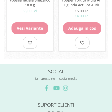
Vopsea facială Snazaroo
Topper Tort La Multi Ani
Rezerve
18.8 g
Oglinda Acrilica Auriu
Cerneala
38,00 Lei
15,00 Lei
14,00 Lei
Cerneala Calimara, Patroane
Markere
Vezi Variante
Adauga in cos
Termosensibile
Table magnetice si de pluta
SOCIAL
Urmareste-ne in social media
SUPORT CLIENTI
8.00 - 19.00