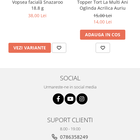
Vopsea facială Snazaroo
Topper Tort La Multi Ani
Plicuri
18.8 g
Oglinda Acrilica Auriu
Radiere scoala
38,00 Lei
15,00 Lei
14,00 Lei
Rezerve
Cerneala
ADAUGA IN COS
Cerneala Calimara, Patroane
VEZI VARIANTE
Markere
Termosensibile
Table magnetice si de pluta
SOCIAL
Urmareste-ne in social media
SUPORT CLIENTI
8.00 - 19.00
0786358249