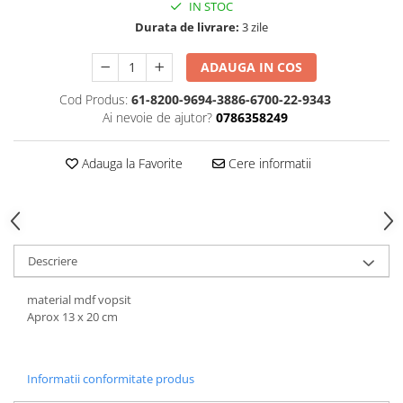
Hartie
IN STOC
Durata de livrare:
3 zile
Carton Colorat
Hartie Colorata
ADAUGA IN COS
Hartie Copiator
Cod Produs:
61-8200-9694-3886-6700-22-9343
Hartie Creponata
Ai nevoie de ajutor?
0786358249
Hartie Foto
Hartie Glasata
Adauga la Favorite
Cere informatii
Instrumente de scris
Accesorii scriere
Creioane automate , mine
Creioane grafice
Descriere
Cu stergere
Linere
material mdf vopsit
Pixuri
Aprox 13 x 20 cm
Rollere
Stilouri
Informatii conformitate produs
Laminatoare si accesorii