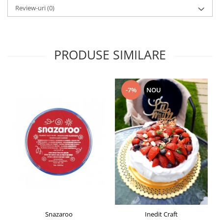
Liniare , truse geometrie
Review-uri
(0)
Lipici
Lipici Solid
Lipici Lichid
PRODUSE SIMILARE
Markere si Carioci
Carioci
Markere
-7%
NOU
Markere Acrilice
Markere creta lichida
Markere Evidentiatoare Highlighter
Markere Permanente
Markere Whiteboard
Penare
Pensule scolare
Picuri si corectoare
Plastelina
Snazaroo
Inedit Craft