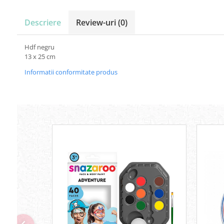
Carton Colorat
Hartie Colorata
Descriere
Review-uri
(0)
Hartie Copiator
Hartie Creponata
Hdf negru
Hartie Foto
13 x 25 cm
Hartie Glasata
Informatii conformitate produs
Instrumente de scris
Accesorii scriere
Creioane automate , mine
Creioane grafice
Cu stergere
Linere
Pixuri
Rollere
Stilouri
Laminatoare si accesorii
Liniare , truse geometrie
Lipici