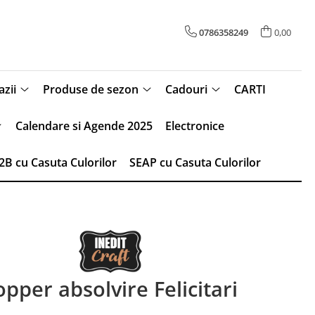
0786358249
0,00
zii
Produse de sezon
Cadouri
CARTI
Calendare si Agende 2025
Electronice
2B cu Casuta Culorilor
SEAP cu Casuta Culorilor
opper absolvire Felicitari