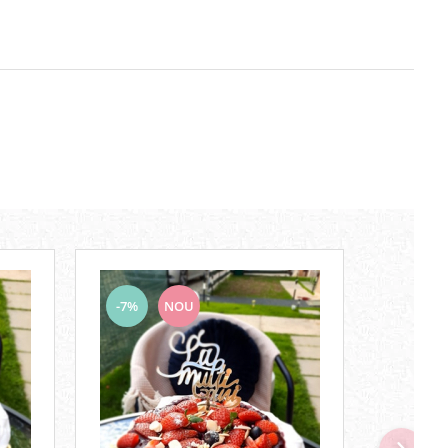
-7%
NOU