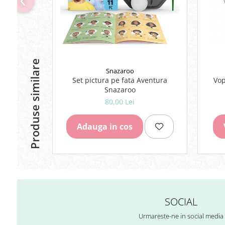
Lipici Solid
Lipici Lichid
Markere si Carioci
Carioci
Produse similare
Markere
Snazaroo
Markere Acrilice
Set pictura pe fata Aventura
Vop
Markere creta lichida
Snazaroo
Markere Evidentiatoare Highlighter
80,00 Lei
Markere Permanente
Markere Whiteboard
Adauga in cos
Penare
Pensule scolare
Picuri si corectoare
Plastelina
Plicuri
SOCIAL
Radiere scoala
Urmareste-ne in social media