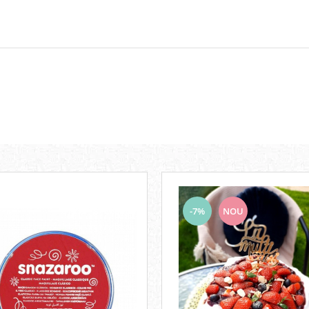
-7%
NOU