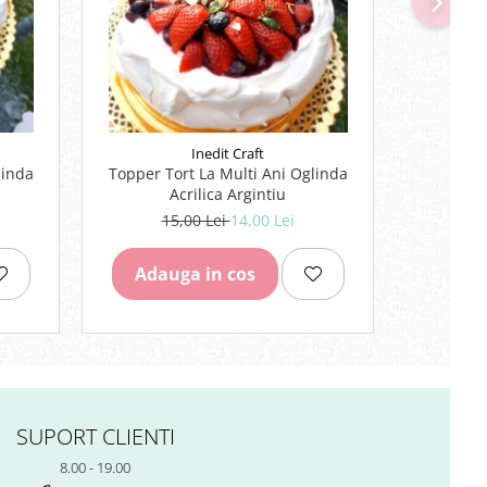
NOU
Inedit Craft
linda
Topper Tort La Multi Ani Oglinda
Topper
Acrilica Argintiu
15,00 Lei
14,00 Lei
Adauga in cos
Adau
SUPORT CLIENTI
8.00 - 19.00