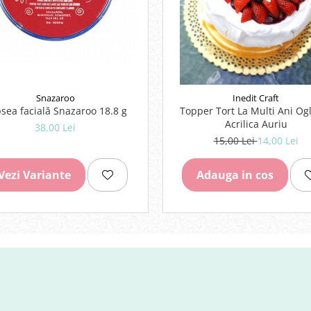
Snazaroo
Inedit Craft
sea facială Snazaroo 18.8 g
Topper Tort La Multi Ani Og
Acrilica Auriu
38,00 Lei
15,00 Lei
14,00 Lei
Vezi Variante
Adauga in cos