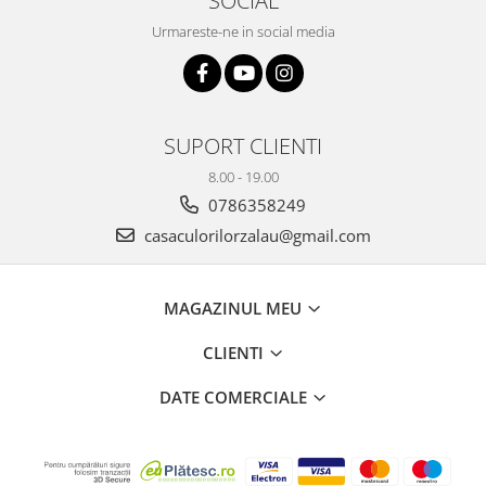
SOCIAL
Plicuri
Urmareste-ne in social media
Radiere scoala
Rezerve
Cerneala
SUPORT CLIENTI
Cerneala Calimara, Patroane
Markere
8.00 - 19.00
Termosensibile
0786358249
Table magnetice si de pluta
casaculorilorzalau@gmail.com
MAGAZINUL MEU
CLIENTI
DATE COMERCIALE