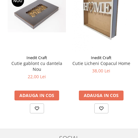
NOU
Liniare , truse geometrie
Lipici
Lipici Solid
Lipici Lichid
Markere si Carioci
Carioci
Markere
Inedit Craft
Inedit Craft
Cutie gablont cu dantela
Cutie Licheni Copacul Home
Markere Acrilice
Nou
38,00 Lei
Markere creta lichida
22,00 Lei
Markere Evidentiatoare Highlighter
Markere Permanente
ADAUGA IN COS
ADAUGA IN COS
Markere Whiteboard
Penare
Pensule scolare
Picuri si corectoare
Plastelina