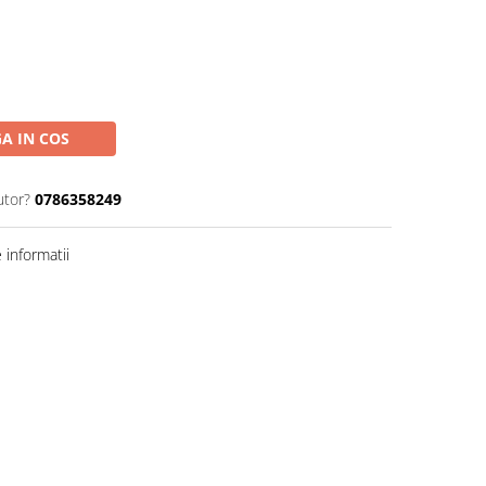
A IN COS
utor?
0786358249
informatii