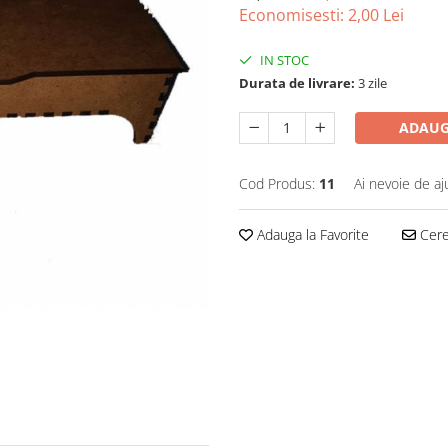
Economisesti:
2,00
Lei
IN STOC
Durata de livrare:
3 zile
ADAUG
Cod Produs:
11
Ai nevoie de aj
Adauga la Favorite
Cere 