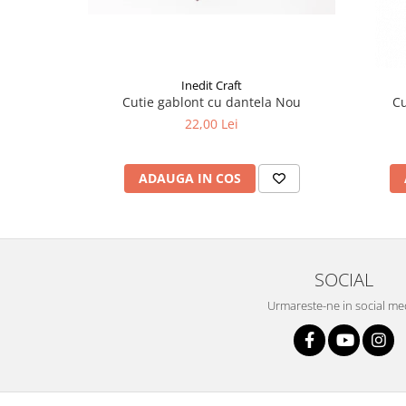
Liniare , truse geometrie
Lipici
Lipici Solid
Inedit Craft
Lipici Lichid
Cutie gablont cu dantela Nou
Markere si Carioci
22,00 Lei
Carioci
Markere
ADAUGA IN COS
Markere Acrilice
Markere creta lichida
Markere Evidentiatoare Highlighter
Markere Permanente
SOCIAL
Markere Whiteboard
Urmareste-ne in social me
Penare
Pensule scolare
Picuri si corectoare
Plastelina