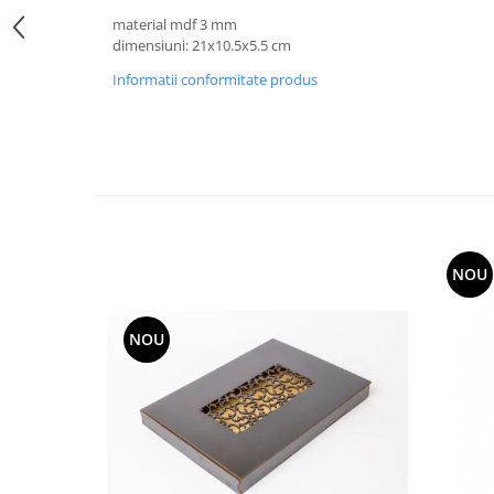
Hartie
material mdf 3 mm
Carton Colorat
dimensiuni: 21x10.5x5.5 cm
Hartie Colorata
Informatii conformitate produs
Hartie Copiator
Hartie Creponata
Hartie Foto
Hartie Glasata
Instrumente de scris
Accesorii scriere
Creioane automate , mine
NOU
Creioane grafice
Cu stergere
NOU
Linere
Pixuri
Rollere
Stilouri
Laminatoare si accesorii