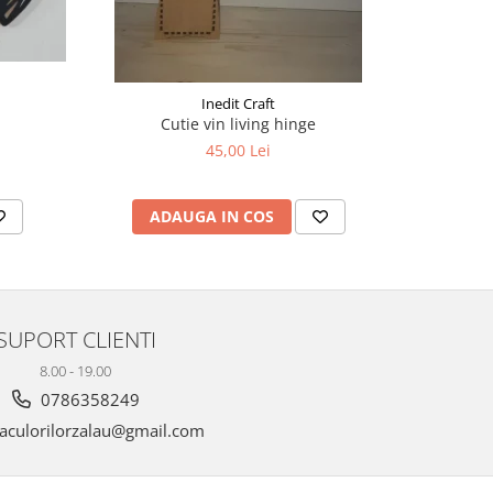
Inedit Craft
Cutie vin living hinge
Puzzle le
45,00 Lei
ADAUGA IN COS
AD
SUPORT CLIENTI
8.00 - 19.00
0786358249
aculorilorzalau@gmail.com