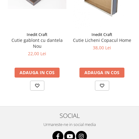
Liniare , truse geometrie
Lipici
Lipici Solid
Lipici Lichid
Inedit Craft
Inedit Craft
Markere si Carioci
Cutie gablont cu dantela
Cutie Licheni Copacul Home
Nou
38,00 Lei
Carioci
22,00 Lei
Markere
Markere Acrilice
ADAUGA IN COS
ADAUGA IN COS
Markere creta lichida
Markere Evidentiatoare Highlighter
Markere Permanente
Markere Whiteboard
Penare
SOCIAL
Pensule scolare
Picuri si corectoare
Urmareste-ne in social media
Plastelina