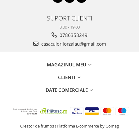
Plicuri
Radiere scoala
SUPORT CLIENTI
Rezerve
8.00 - 19.00
Cerneala
0786358249
Cerneala Calimara, Patroane
casaculorilorzalau@gmail.com
Markere
Termosensibile
MAGAZINUL MEU
Table magnetice si de pluta
CLIENTI
DATE COMERCIALE
Creator de frumos !
Platforma E-commerce by Gomag