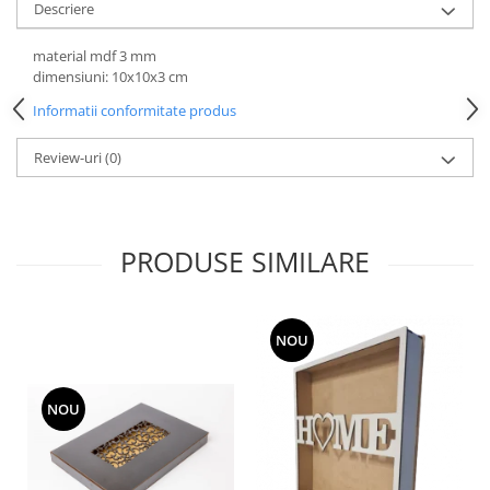
Hartie
Descriere
Carton Colorat
material mdf 3 mm
Hartie Colorata
dimensiuni: 10x10x3 cm
Hartie Copiator
Informatii conformitate produs
Hartie Creponata
Hartie Foto
Review-uri
(0)
Hartie Glasata
Instrumente de scris
Accesorii scriere
PRODUSE SIMILARE
Creioane automate , mine
Creioane grafice
Cu stergere
NOU
Linere
Pixuri
NOU
Rollere
Stilouri
Laminatoare si accesorii