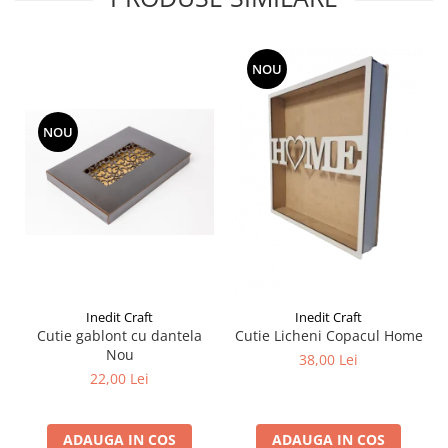
Liniare , truse geometrie
Lipici
NOU
Lipici Solid
Lipici Lichid
Markere si Carioci
NOU
Carioci
Markere
Markere Acrilice
Markere creta lichida
Markere Evidentiatoare Highlighter
Markere Permanente
Markere Whiteboard
Inedit Craft
Inedit Craft
Cutie gablont cu dantela
Cutie Licheni Copacul Home
Penare
Nou
38,00 Lei
Pensule scolare
22,00 Lei
Picuri si corectoare
Plastelina
ADAUGA IN COS
ADAUGA IN COS