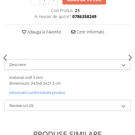
Hartie
Carton Colorat
Cod Produs:
21
Ai nevoie de ajutor?
0786358249
Hartie Colorata
Hartie Copiator
Adauga la Favorite
Cere informatii
Hartie Creponata
Hartie Foto
Hartie Glasata
Instrumente de scris
Descriere
Accesorii scriere
Creioane automate , mine
material mdf 3 mm
Creioane grafice
dimensiuni: 24.5x6.5x21.5 cm
Cu stergere
Informatii conformitate produs
Linere
Pixuri
Review-uri
(0)
Rollere
Stilouri
Laminatoare si accesorii
PRODUSE SIMILARE