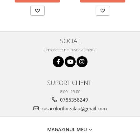
Plicuri
Radiere scoala
Rezerve
Cerneala
SOCIAL
Cerneala Calimara, Patroane
Markere
Urmareste-ne in social media
Termosensibile
Table magnetice si de pluta
SUPORT CLIENTI
8.00 - 19.00
0786358249
casaculorilorzalau@gmail.com
MAGAZINUL MEU