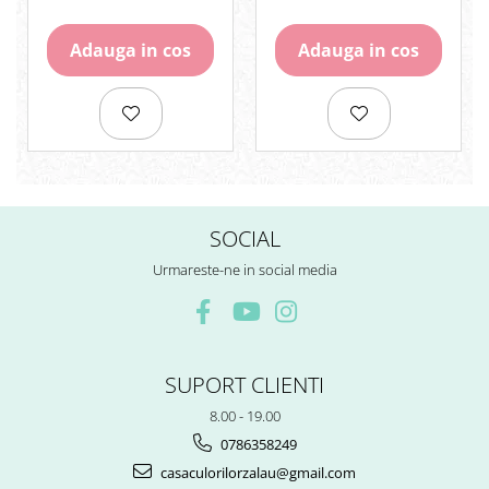
Rezerve
Cerneala
Adauga in cos
Adauga in cos
Cerneala Calimara, Patroane
Markere
Termosensibile
Table magnetice si de pluta
SOCIAL
Urmareste-ne in social media
SUPORT CLIENTI
8.00 - 19.00
0786358249
casaculorilorzalau@gmail.com