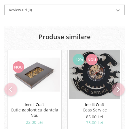
Lipici Solid
Review-uri
(0)
Lipici Lichid
Markere si Carioci
Carioci
Produse similare
Markere
Markere Acrilice
Markere creta lichida
Markere Evidentiatoare Highlighter
-12%
NOU
Markere Permanente
NOU
Markere Whiteboard
Penare
Pensule scolare
Picuri si corectoare
Plastelina
Inedit Craft
Inedit Craft
Cutie gablont cu dantela
Ceas Service
Plicuri
Nou
85,00 Lei
22,00 Lei
Radiere scoala
75,00 Lei