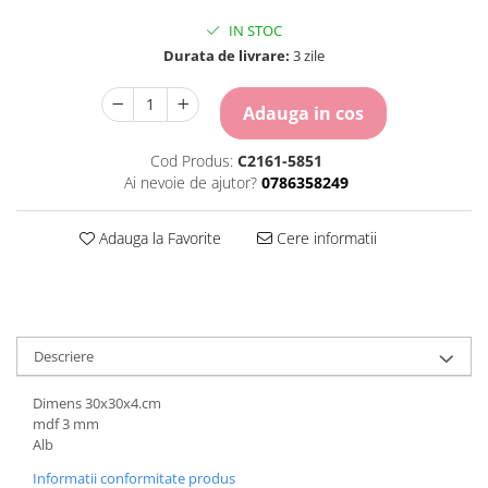
Carton Colorat
IN STOC
Hartie Colorata
Durata de livrare:
3 zile
Hartie Copiator
Hartie Creponata
Adauga in cos
Hartie Foto
Hartie Glasata
Cod Produs:
C2161-5851
Instrumente de scris
Ai nevoie de ajutor?
0786358249
Accesorii scriere
Creioane automate , mine
Adauga la Favorite
Cere informatii
Creioane grafice
Cu stergere
Linere
Pixuri
Descriere
Rollere
Stilouri
Dimens 30x30x4.cm
Laminatoare si accesorii
mdf 3 mm
Alb
Liniare , truse geometrie
Informatii conformitate produs
Lipici