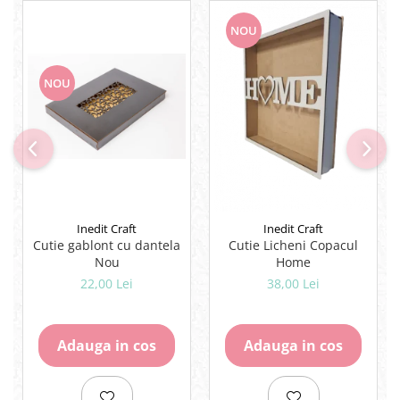
Lipici Solid
NOU
Lipici Lichid
Markere si Carioci
NOU
Carioci
Markere
Markere Acrilice
Markere creta lichida
Markere Evidentiatoare Highlighter
Markere Permanente
Markere Whiteboard
Inedit Craft
Inedit Craft
Penare
Cutie gablont cu dantela
Cutie Licheni Copacul
Nou
Home
Pensule scolare
22,00 Lei
38,00 Lei
Picuri si corectoare
Plastelina
Adauga in cos
Adauga in cos
Plicuri
Radiere scoala