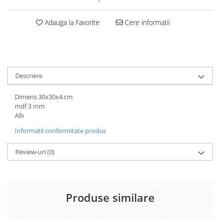
Carton Colorat
Hartie Colorata
Adauga la Favorite
Cere informatii
Hartie Copiator
Hartie Creponata
Hartie Foto
Hartie Glasata
Descriere
Instrumente de scris
Accesorii scriere
Dimens 30x30x4.cm
Creioane automate , mine
mdf 3 mm
Creioane grafice
Alb
Cu stergere
Informatii conformitate produs
Linere
Pixuri
Review-uri
(0)
Rollere
Stilouri
Laminatoare si accesorii
Produse similare
Liniare , truse geometrie
Lipici