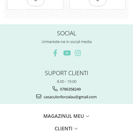
Rezerve
Cerneala
Cerneala Calimara, Patroane
Markere
SOCIAL
Termosensibile
Table magnetice si de pluta
Urmareste-ne in social media
SUPORT CLIENTI
8.00 - 19.00
0786358249
casaculorilorzalau@gmail.com
MAGAZINUL MEU
CLIENTI