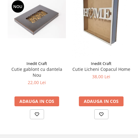
Liniare , truse geometrie
NOU
Lipici
Lipici Solid
Lipici Lichid
Markere si Carioci
Carioci
Markere
Inedit Craft
Inedit Craft
Markere Acrilice
Cutie gablont cu dantela
Cutie Licheni Copacul Home
Markere creta lichida
Nou
38,00 Lei
Markere Evidentiatoare Highlighter
22,00 Lei
Markere Permanente
Markere Whiteboard
ADAUGA IN COS
ADAUGA IN COS
Penare
Pensule scolare
Picuri si corectoare
Plastelina