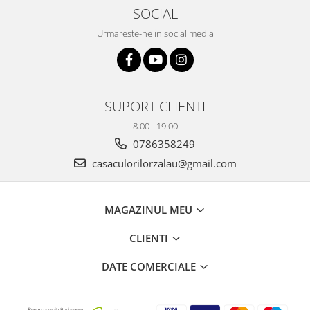
Plicuri
SOCIAL
Radiere scoala
Urmareste-ne in social media
Rezerve
Cerneala
Cerneala Calimara, Patroane
SUPORT CLIENTI
Markere
8.00 - 19.00
Termosensibile
0786358249
Table magnetice si de pluta
casaculorilorzalau@gmail.com
MAGAZINUL MEU
CLIENTI
DATE COMERCIALE