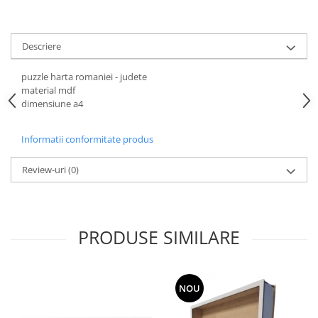
Hartie
Carton Colorat
Hartie Colorata
Descriere
Hartie Copiator
puzzle harta romaniei - judete
Hartie Creponata
material mdf
Hartie Foto
dimensiune a4
Hartie Glasata
Instrumente de scris
Informatii conformitate produs
Accesorii scriere
Review-uri
(0)
Creioane automate , mine
Creioane grafice
Cu stergere
Linere
PRODUSE SIMILARE
Pixuri
Rollere
Stilouri
NOU
Laminatoare si accesorii