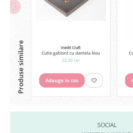
Lipici Solid
Lipici Lichid
Markere si Carioci
Carioci
Markere
Produse similare
Markere Acrilice
Inedit Craft
Markere creta lichida
Cutie gablont cu dantela Nou
Markere Evidentiatoare Highlighter
22,00 Lei
Markere Permanente
Markere Whiteboard
Adauga in cos
Penare
Pensule scolare
Picuri si corectoare
Plastelina
Plicuri
SOCIAL
Radiere scoala