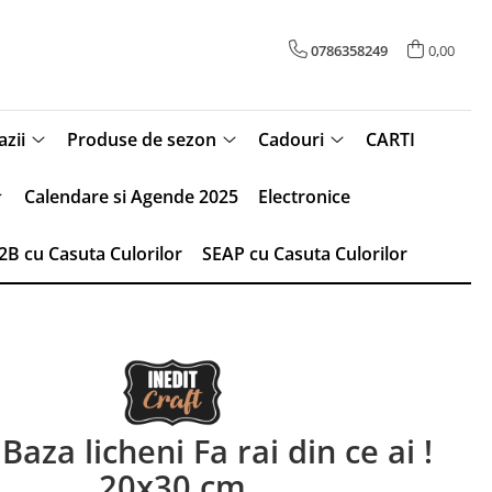
0786358249
0,00
zii
Produse de sezon
Cadouri
CARTI
Calendare si Agende 2025
Electronice
2B cu Casuta Culorilor
SEAP cu Casuta Culorilor
Baza licheni Fa rai din ce ai !
20x30 cm