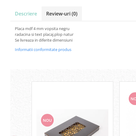
Carton Colorat
Hartie Colorata
Descriere
Review-uri
(0)
Hartie Copiator
Hartie Creponata
Placa mdf 4 mm vopsita negru
Hartie Foto
radacina si text placaj.plop natur
Hartie Glasata
Se livreaza in diferite dimensiuni
Instrumente de scris
Informatii conformitate produs
Accesorii scriere
Creioane automate , mine
Creioane grafice
Cu stergere
Linere
Pixuri
N
Rollere
Stilouri
Laminatoare si accesorii
NOU
Liniare , truse geometrie
Lipici