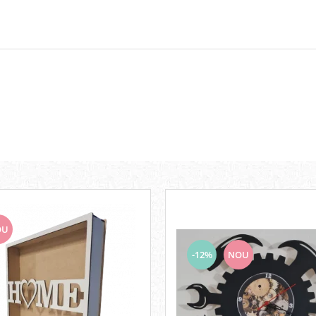
OU
-12%
NOU