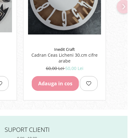
NOU
Inedit Craft
Cadran Ceas Licheni 30.cm cifre
Cut
arabe
60,00 Lei
50,00 Lei
Adauga in cos
Adau
SUPORT CLIENTI