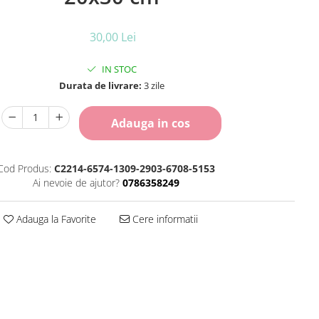
30,00 Lei
IN STOC
Durata de livrare:
3 zile
Adauga in cos
Cod Produs:
C2214-6574-1309-2903-6708-5153
Ai nevoie de ajutor?
0786358249
Adauga la Favorite
Cere informatii