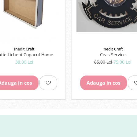
Inedit Craft
Inedit Craft
Ceas Service
Cutie Licheni Copacul Home
85,00 Lei
75,00 Lei
38,00 Lei
Adauga in cos
Adauga in cos