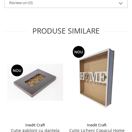
Review-uri
(0)
Liniare , truse geometrie
Lipici
Lipici Solid
PRODUSE SIMILARE
Lipici Lichid
Markere si Carioci
Carioci
NOU
Markere
Markere Acrilice
Markere creta lichida
NOU
Markere Evidentiatoare Highlighter
Markere Permanente
Markere Whiteboard
Penare
Pensule scolare
Picuri si corectoare
Inedit Craft
Inedit Craft
Plastelina
Cutie gablont cu dantela
Cutie Licheni Copacul Home