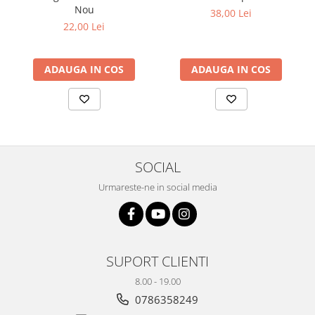
Nou
Plicuri
38,00 Lei
22,00 Lei
Radiere scoala
Rezerve
ADAUGA IN COS
ADAUGA IN COS
Cerneala
Cerneala Calimara, Patroane
Markere
Termosensibile
Table magnetice si de pluta
SOCIAL
Urmareste-ne in social media
SUPORT CLIENTI
8.00 - 19.00
0786358249