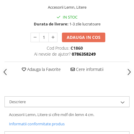
Hartie
Accesorii Lemn, Litere
Carton Colorat
IN STOC
Hartie Colorata
Durata de livrare:
1-3 zile lucratoare
Hartie Copiator
Hartie Creponata
ADAUGA IN COS
Hartie Foto
Cod Produs:
C1860
Hartie Glasata
Ai nevoie de ajutor?
0786358249
Instrumente de scris
Accesorii scriere
Adauga la Favorite
Cere informatii
Creioane automate , mine
Creioane grafice
Cu stergere
Linere
Descriere
Pixuri
Rollere
Accesorii Lemn, Litere si cifre mdf din lemn 4 cm.
Stilouri
Informatii conformitate produs
Laminatoare si accesorii