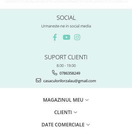
Rezerve
Cerneala
SOCIAL
Cerneala Calimara, Patroane
Markere
Urmareste-ne in social media
Termosensibile
Table magnetice si de pluta
SUPORT CLIENTI
8.00 - 19.00
0786358249
casaculorilorzalau@gmail.com
MAGAZINUL MEU
CLIENTI
DATE COMERCIALE