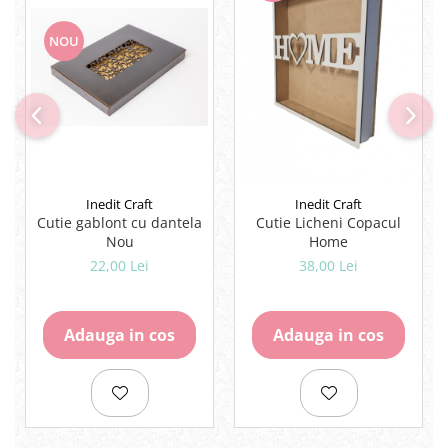
Lipici Solid
NOU
Lipici Lichid
Markere si Carioci
Carioci
Markere
Markere Acrilice
Markere creta lichida
Markere Evidentiatoare Highlighter
Inedit Craft
Inedit Craft
Cutie gablont cu dantela
Cutie Licheni Copacul
Markere Permanente
Nou
Home
Markere Whiteboard
22,00 Lei
38,00 Lei
Penare
Pensule scolare
Picuri si corectoare
Adauga in cos
Adauga in cos
Plastelina
Plicuri
Radiere scoala