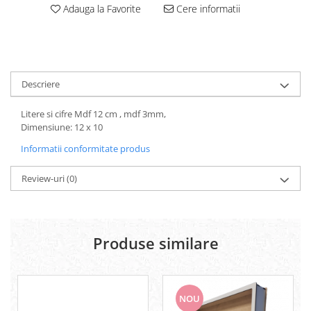
Carton Colorat
Adauga la Favorite
Cere informatii
Hartie Colorata
Hartie Copiator
Hartie Creponata
Hartie Foto
Descriere
Hartie Glasata
Instrumente de scris
Litere si cifre Mdf 12 cm , mdf 3mm,
Dimensiune: 12 x 10
Accesorii scriere
Creioane automate , mine
Informatii conformitate produs
Creioane grafice
Review-uri
(0)
Cu stergere
Linere
Pixuri
Rollere
Produse similare
Stilouri
Laminatoare si accesorii
Liniare , truse geometrie
NOU
Lipici