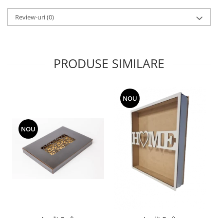
Liniare , truse geometrie
Review-uri
(0)
Lipici
Lipici Solid
Lipici Lichid
PRODUSE SIMILARE
Markere si Carioci
Carioci
Markere
NOU
Markere Acrilice
Markere creta lichida
Markere Evidentiatoare Highlighter
NOU
Markere Permanente
Markere Whiteboard
Penare
Pensule scolare
Picuri si corectoare
Plastelina