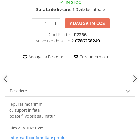
Hartie
IN STOC
Durata de livrare:
1-3 zile lucratoare
Carton Colorat
Hartie Colorata
ADAUGA IN COS
Hartie Copiator
Cod Produs:
C2266
Hartie Creponata
Ai nevoie de ajutor?
0786358249
Hartie Foto
Hartie Glasata
Adauga la Favorite
Cere informatii
Instrumente de scris
Accesorii scriere
Creioane automate , mine
Creioane grafice
Descriere
Cu stergere
Linere
Iepuras mdf 4mm
Pixuri
cu suport in fata
poate fi vopsit sau natur
Rollere
Stilouri
Dim 23 x 10x10 cm
Laminatoare si accesorii
Informatii conformitate produs