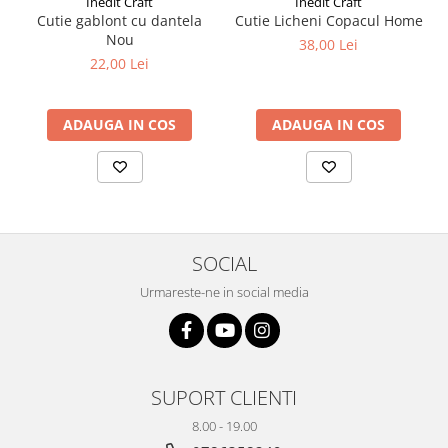
Inedit Craft
Inedit Craft
Plicuri
Cutie gablont cu dantela
Cutie Licheni Copacul Home
Nou
38,00 Lei
Radiere scoala
22,00 Lei
Rezerve
Cerneala
ADAUGA IN COS
ADAUGA IN COS
Cerneala Calimara, Patroane
Markere
Termosensibile
Table magnetice si de pluta
SOCIAL
Urmareste-ne in social media
SUPORT CLIENTI
8.00 - 19.00