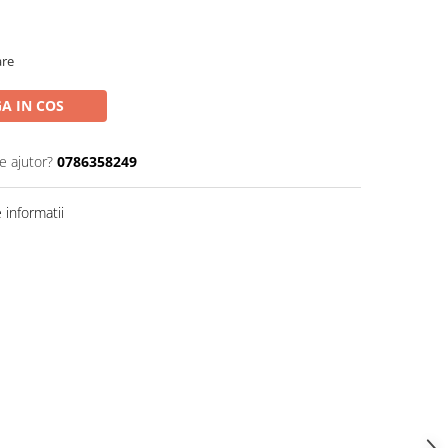
are
A IN COS
e ajutor?
0786358249
informatii