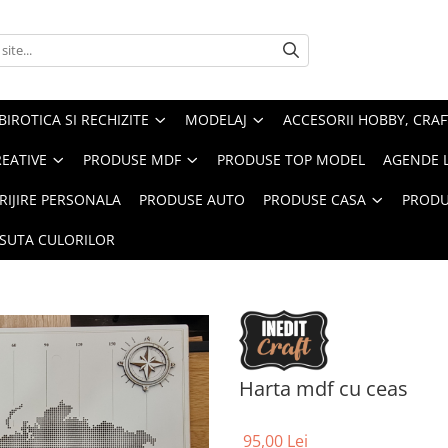
BIROTICA SI RECHIZITE
MODELAJ
ACCESORII HOBBY, CRAF
REATIVE
PRODUSE MDF
PRODUSE TOP MODEL
AGENDE 
RIJIRE PERSONALA
PRODUSE AUTO
PRODUSE CASA
PRODU
ASUTA CULORILOR
Harta mdf cu ceas
95,00 Lei