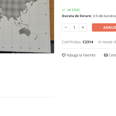
IN STOC
Durata de livrare:
3-5 zile lucrato
ADAUG
Cod Produs:
C2314
Ai nevoie d
Adauga la Favorite
Cere 