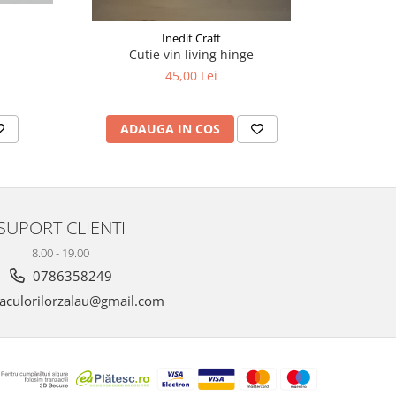
Inedit Craft
Cutie vin living hinge
Puzzle le
45,00 Lei
ADAUGA IN COS
AD
SUPORT CLIENTI
8.00 - 19.00
0786358249
aculorilorzalau@gmail.com