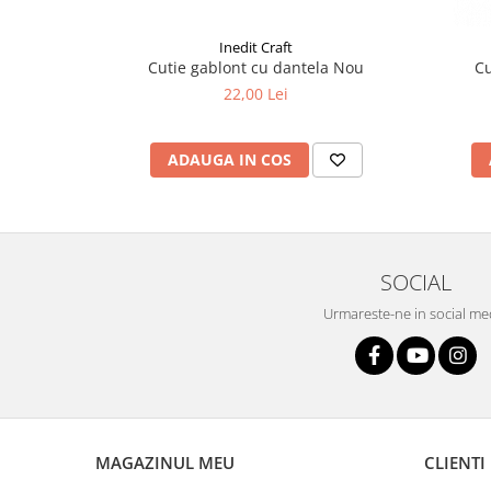
Liniare , truse geometrie
Lipici
Inedit Craft
Cutie gablont cu dantela Nou
Lipici Solid
22,00 Lei
Lipici Lichid
Markere si Carioci
ADAUGA IN COS
Carioci
Markere
Markere Acrilice
Markere creta lichida
SOCIAL
Markere Evidentiatoare Highlighter
Urmareste-ne in social me
Markere Permanente
Markere Whiteboard
Penare
Pensule scolare
Picuri si corectoare
MAGAZINUL MEU
CLIENTI
Plastelina