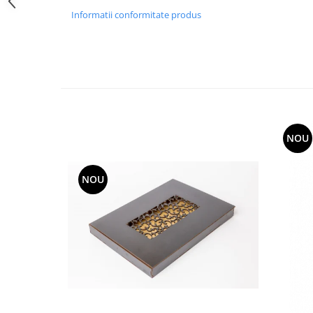
Hartie
Informatii conformitate produs
Carton Colorat
Hartie Colorata
Hartie Copiator
Hartie Creponata
Hartie Foto
Hartie Glasata
Instrumente de scris
NOU
Accesorii scriere
Creioane automate , mine
NOU
Creioane grafice
Cu stergere
Linere
Pixuri
Rollere
Stilouri
Laminatoare si accesorii