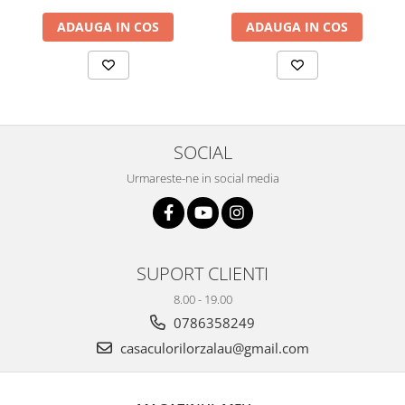
Plicuri
ADAUGA IN COS
ADAUGA IN COS
Radiere scoala
Rezerve
Cerneala
Cerneala Calimara, Patroane
Markere
SOCIAL
Termosensibile
Urmareste-ne in social media
Table magnetice si de pluta
SUPORT CLIENTI
8.00 - 19.00
0786358249
casaculorilorzalau@gmail.com