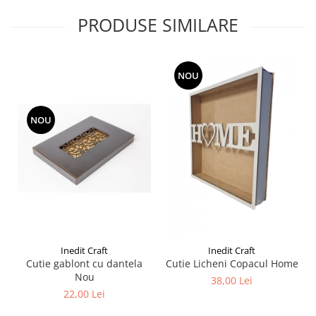
Liniare , truse geometrie
PRODUSE SIMILARE
Lipici
Lipici Solid
Lipici Lichid
NOU
Markere si Carioci
Carioci
NOU
Markere
Markere Acrilice
Markere creta lichida
Markere Evidentiatoare Highlighter
Markere Permanente
Markere Whiteboard
Penare
Inedit Craft
Inedit Craft
Pensule scolare
Cutie gablont cu dantela
Cutie Licheni Copacul Home
Nou
38,00 Lei
Picuri si corectoare
22,00 Lei
Plastelina