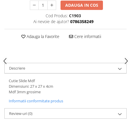
Hartie
ADAUGA IN COS
Carton Colorat
Cod Produs:
C1903
Hartie Colorata
Ai nevoie de ajutor?
0786358249
Hartie Copiator
Hartie Creponata
Adauga la Favorite
Cere informatii
Hartie Foto
Hartie Glasata
Instrumente de scris
Accesorii scriere
Descriere
Creioane automate , mine
Creioane grafice
Cutie Slide Mdf
Dimensiuni: 27 x 27 x 4cm
Cu stergere
Mdf 3mm grosime
Linere
Informatii conformitate produs
Pixuri
Rollere
Review-uri
(0)
Stilouri
Laminatoare si accesorii