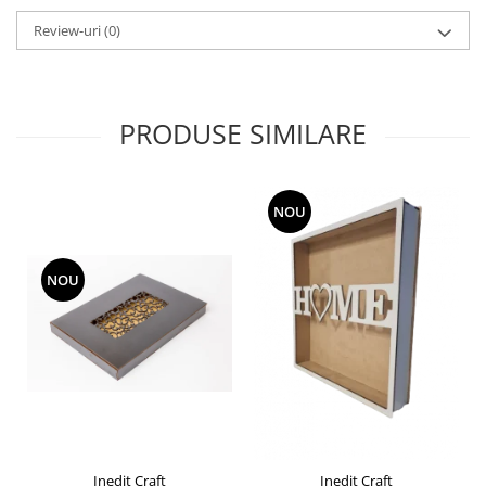
Liniare , truse geometrie
Review-uri
(0)
Lipici
Lipici Solid
Lipici Lichid
PRODUSE SIMILARE
Markere si Carioci
Carioci
Markere
NOU
Markere Acrilice
Markere creta lichida
NOU
Markere Evidentiatoare Highlighter
Markere Permanente
Markere Whiteboard
Penare
Pensule scolare
Picuri si corectoare
Plastelina
Inedit Craft
Inedit Craft