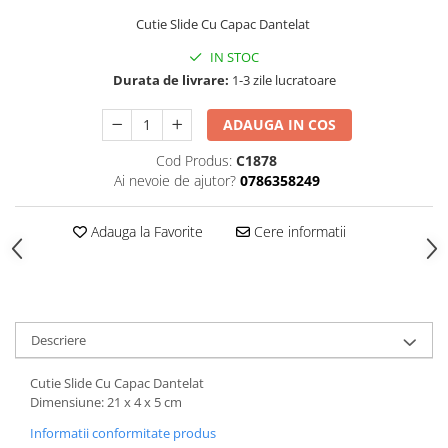
Hartie
Cutie Slide Cu Capac Dantelat
Carton Colorat
IN STOC
Hartie Colorata
Durata de livrare:
1-3 zile lucratoare
Hartie Copiator
Hartie Creponata
ADAUGA IN COS
Hartie Foto
Cod Produs:
C1878
Hartie Glasata
Ai nevoie de ajutor?
0786358249
Instrumente de scris
Accesorii scriere
Adauga la Favorite
Cere informatii
Creioane automate , mine
Creioane grafice
Cu stergere
Linere
Descriere
Pixuri
Rollere
Cutie Slide Cu Capac Dantelat
Dimensiune: 21 x 4 x 5 cm
Stilouri
Laminatoare si accesorii
Informatii conformitate produs