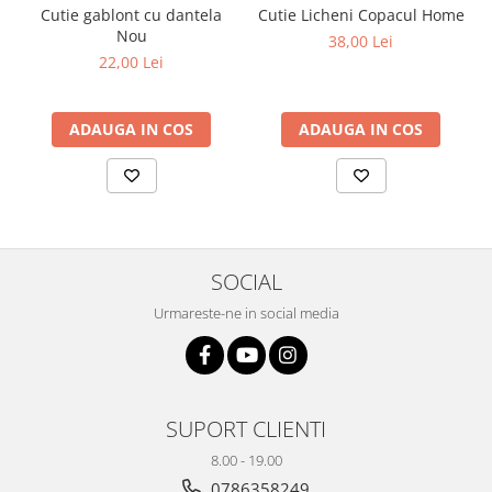
Cutie gablont cu dantela
Cutie Licheni Copacul Home
Plicuri
Nou
38,00 Lei
Radiere scoala
22,00 Lei
Rezerve
Cerneala
ADAUGA IN COS
ADAUGA IN COS
Cerneala Calimara, Patroane
Markere
Termosensibile
Table magnetice si de pluta
SOCIAL
Urmareste-ne in social media
SUPORT CLIENTI
8.00 - 19.00
0786358249