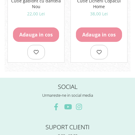
Cutie gablont cu dantela
Cutie Licheni Copacul
Rezerve
Nou
Home
Cerneala
22,00 Lei
38,00 Lei
Cerneala Calimara, Patroane
Markere
Termosensibile
Adauga in cos
Adauga in cos
Table magnetice si de pluta
SOCIAL
Urmareste-ne in social media
SUPORT CLIENTI