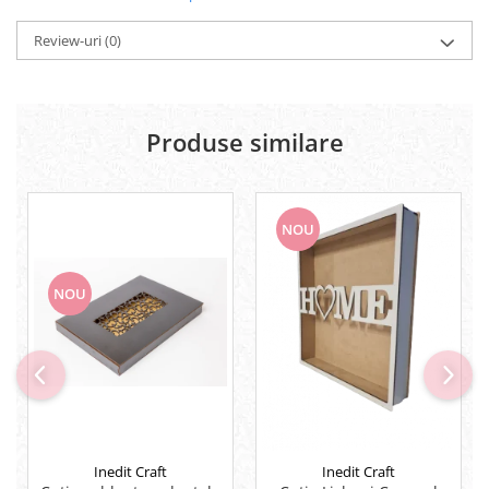
Lipici Solid
Review-uri
(0)
Lipici Lichid
Markere si Carioci
Carioci
Produse similare
Markere
Markere Acrilice
Markere creta lichida
Markere Evidentiatoare Highlighter
NOU
Markere Permanente
Markere Whiteboard
NOU
Penare
Pensule scolare
Picuri si corectoare
Plastelina
Plicuri
Radiere scoala
Inedit Craft
Inedit Craft