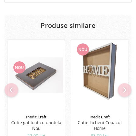
Lipici Solid
Lipici Lichid
Markere si Carioci
Produse similare
Carioci
Markere
Markere Acrilice
NOU
Markere creta lichida
Markere Evidentiatoare Highlighter
NOU
Markere Permanente
Markere Whiteboard
Penare
Pensule scolare
Picuri si corectoare
Plastelina
Inedit Craft
Inedit Craft
Plicuri
Cutie gablont cu dantela
Cutie Licheni Copacul
Nou
Home
Radiere scoala
22,00 Lei
38,00 Lei