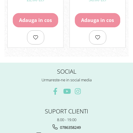
Rezerve
Cerneala
Cerneala Calimara, Patroane
Adauga in cos
Adauga in cos
Markere
Termosensibile
Table magnetice si de pluta
SOCIAL
Urmareste-ne in social media
SUPORT CLIENTI
8.00 - 19.00
0786358249