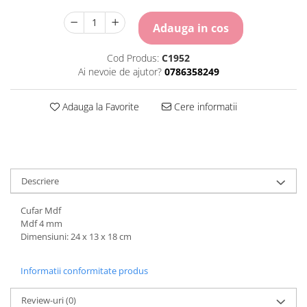
Carton Colorat
Hartie Colorata
Adauga in cos
Hartie Copiator
Hartie Creponata
Cod Produs:
C1952
Ai nevoie de ajutor?
0786358249
Hartie Foto
Hartie Glasata
Adauga la Favorite
Cere informatii
Instrumente de scris
Accesorii scriere
Creioane automate , mine
Creioane grafice
Cu stergere
Descriere
Linere
Pixuri
Cufar Mdf
Mdf 4 mm
Rollere
Dimensiuni: 24 x 13 x 18 cm
Stilouri
Laminatoare si accesorii
Informatii conformitate produs
Liniare , truse geometrie
Review-uri
(0)
Lipici