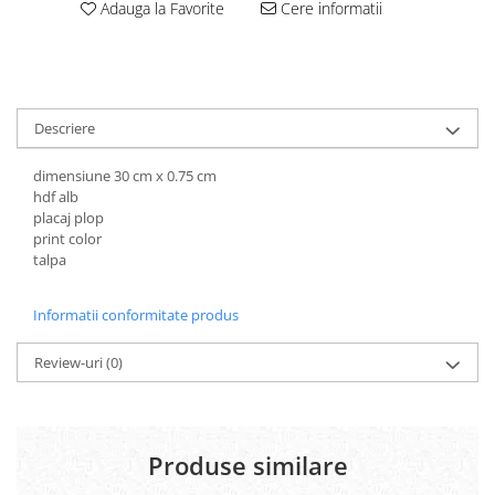
Adauga la Favorite
Cere informatii
Carton Colorat
Hartie Colorata
Hartie Copiator
Hartie Creponata
Hartie Foto
Descriere
Hartie Glasata
Instrumente de scris
dimensiune 30 cm x 0.75 cm
hdf alb
Accesorii scriere
placaj plop
Creioane automate , mine
print color
Creioane grafice
talpa
Cu stergere
Linere
Informatii conformitate produs
Pixuri
Review-uri
(0)
Rollere
Stilouri
Laminatoare si accesorii
Liniare , truse geometrie
Produse similare
Lipici