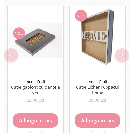
Lipici Solid
Lipici Lichid
NOU
Markere si Carioci
Carioci
NOU
Markere
Markere Acrilice
Markere creta lichida
Markere Evidentiatoare Highlighter
Markere Permanente
Markere Whiteboard
Penare
Inedit Craft
Inedit Craft
Cutie gablont cu dantela
Cutie Licheni Copacul
Pensule scolare
Nou
Home
Picuri si corectoare
22,00 Lei
38,00 Lei
Plastelina
Plicuri
Adauga in cos
Adauga in cos
Radiere scoala