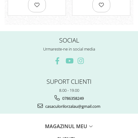
Rezerve
Cerneala
Cerneala Calimara, Patroane
Markere
Termosensibile
SOCIAL
Table magnetice si de pluta
Urmareste-ne in social media
SUPORT CLIENTI
8.00 - 19.00
0786358249
casaculorilorzalau@gmail.com
MAGAZINUL MEU