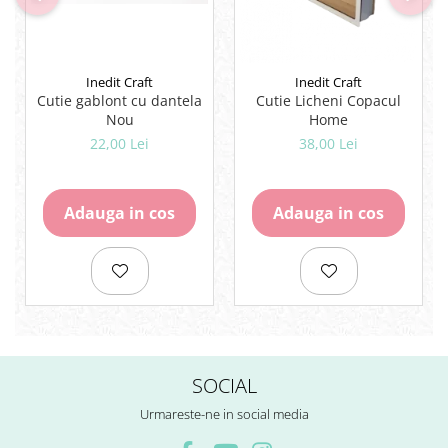
Rezerve
Cerneala
Cerneala Calimara, Patroane
Inedit Craft
Inedit Craft
Markere
Cutie gablont cu dantela
Cutie Licheni Copacul
Termosensibile
Nou
Home
Table magnetice si de pluta
22,00 Lei
38,00 Lei
Adauga in cos
Adauga in cos
SOCIAL
Urmareste-ne in social media