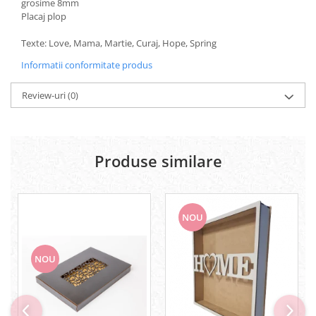
grosime 8mm
Placaj plop
Lipici Solid
Lipici Lichid
Texte: Love, Mama, Martie, Curaj, Hope, Spring
Markere si Carioci
Informatii conformitate produs
Carioci
Markere
Review-uri
(0)
Markere Acrilice
Markere creta lichida
Markere Evidentiatoare Highlighter
Produse similare
Markere Permanente
Markere Whiteboard
Penare
Pensule scolare
NOU
Picuri si corectoare
Plastelina
NOU
Plicuri
Radiere scoala