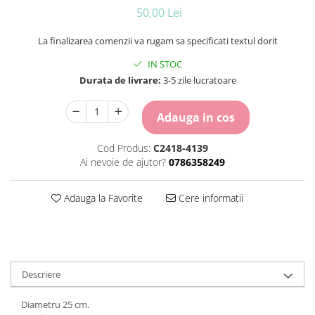
Carton Colorat
50,00 Lei
Hartie Colorata
La finalizarea comenzii va rugam sa specificati textul dorit
Hartie Copiator
Hartie Creponata
IN STOC
Hartie Foto
Durata de livrare:
3-5 zile lucratoare
Hartie Glasata
Instrumente de scris
Adauga in cos
Accesorii scriere
Cod Produs:
C2418-4139
Creioane automate , mine
Ai nevoie de ajutor?
0786358249
Creioane grafice
Cu stergere
Adauga la Favorite
Cere informatii
Linere
Pixuri
Rollere
Stilouri
Laminatoare si accesorii
Descriere
Liniare , truse geometrie
Diametru 25 cm.
Lipici