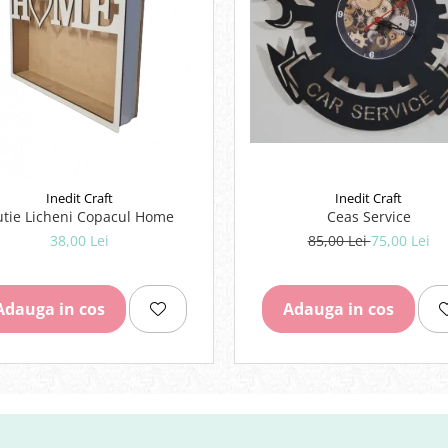
Inedit Craft
Inedit Craft
Ceas Service
Cutie Licheni Copacul Home
85,00 Lei
75,00 Lei
38,00 Lei
Adauga in cos
Adauga in cos