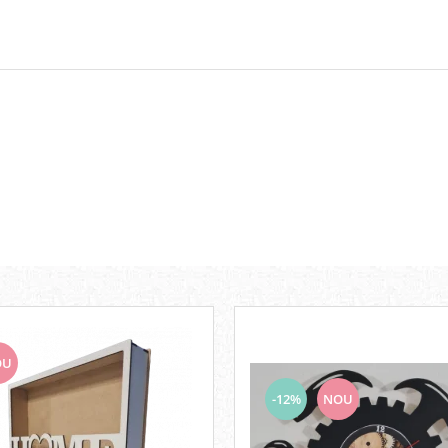
OU
-12%
NOU