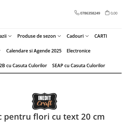
0786358249
0,00
zii
Produse de sezon
Cadouri
CARTI
Calendare si Agende 2025
Electronice
2B cu Casuta Culorilor
SEAP cu Casuta Culorilor
 pentru flori cu text 20 cm