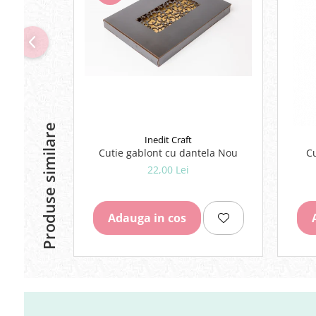
Lipici Solid
Lipici Lichid
Markere si Carioci
Carioci
Markere
Markere Acrilice
Markere creta lichida
Produse similare
Markere Evidentiatoare Highlighter
Inedit Craft
Cutie gablont cu dantela Nou
Markere Permanente
22,00 Lei
Markere Whiteboard
Penare
Pensule scolare
Adauga in cos
Picuri si corectoare
Plastelina
Plicuri
Radiere scoala