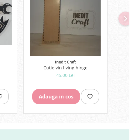
-10%
Inedit Craft
Cutie vin living hinge
Puzzl
45,00 Lei
2
Adauga in cos
Adau