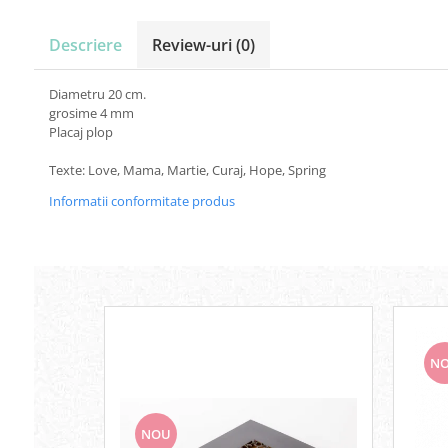
Carton Colorat
Hartie Colorata
Descriere
Review-uri
(0)
Hartie Copiator
Hartie Creponata
Diametru 20 cm.
Hartie Foto
grosime 4 mm
Hartie Glasata
Placaj plop
Instrumente de scris
Texte: Love, Mama, Martie, Curaj, Hope, Spring
Accesorii scriere
Informatii conformitate produs
Creioane automate , mine
Creioane grafice
Cu stergere
Linere
Pixuri
Rollere
Stilouri
N
Laminatoare si accesorii
Liniare , truse geometrie
NOU
Lipici