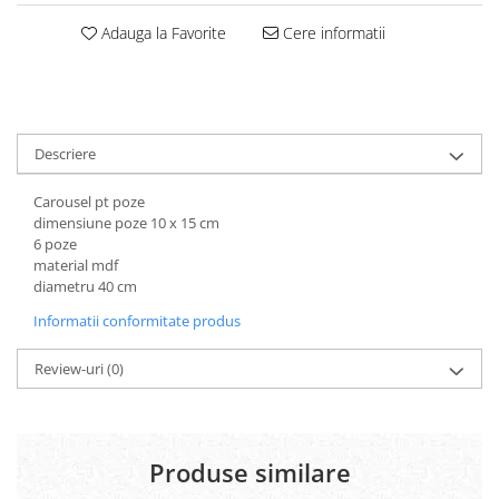
Carton Colorat
Adauga la Favorite
Cere informatii
Hartie Colorata
Hartie Copiator
Hartie Creponata
Hartie Foto
Hartie Glasata
Descriere
Instrumente de scris
Carousel pt poze
Accesorii scriere
dimensiune poze 10 x 15 cm
Creioane automate , mine
6 poze
Creioane grafice
material mdf
diametru 40 cm
Cu stergere
Linere
Informatii conformitate produs
Pixuri
Rollere
Review-uri
(0)
Stilouri
Laminatoare si accesorii
Liniare , truse geometrie
Produse similare
Lipici