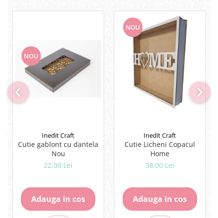
Lipici Solid
Lipici Lichid
NOU
Markere si Carioci
Carioci
NOU
Markere
Markere Acrilice
Markere creta lichida
Markere Evidentiatoare Highlighter
Markere Permanente
Markere Whiteboard
Penare
Inedit Craft
Inedit Craft
Cutie gablont cu dantela
Cutie Licheni Copacul
Pensule scolare
Nou
Home
Picuri si corectoare
22,00 Lei
38,00 Lei
Plastelina
Plicuri
Adauga in cos
Adauga in cos
Radiere scoala