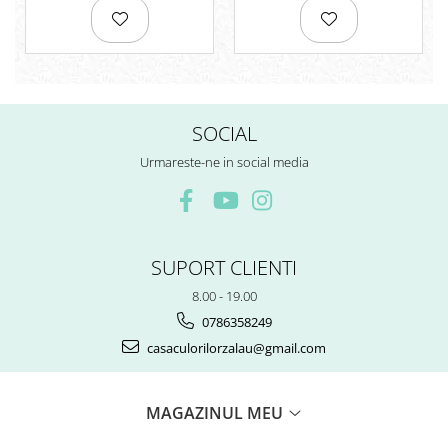
Rezerve
Cerneala
Cerneala Calimara, Patroane
Markere
Termosensibile
SOCIAL
Table magnetice si de pluta
Urmareste-ne in social media
SUPORT CLIENTI
8.00 - 19.00
0786358249
casaculorilorzalau@gmail.com
MAGAZINUL MEU