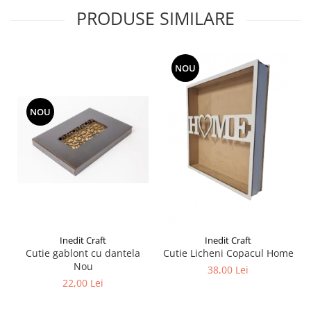
Liniare , truse geometrie
PRODUSE SIMILARE
Lipici
Lipici Solid
NOU
Lipici Lichid
Markere si Carioci
Carioci
NOU
Markere
Markere Acrilice
Markere creta lichida
Markere Evidentiatoare Highlighter
Markere Permanente
Markere Whiteboard
Penare
Inedit Craft
Inedit Craft
Cutie gablont cu dantela
Cutie Licheni Copacul Home
Pensule scolare
Nou
38,00 Lei
Picuri si corectoare
22,00 Lei
Plastelina