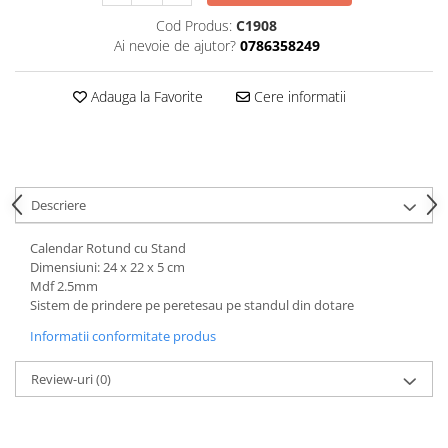
Hartie
Cod Produs:
C1908
Carton Colorat
Ai nevoie de ajutor?
0786358249
Hartie Colorata
Hartie Copiator
Adauga la Favorite
Cere informatii
Hartie Creponata
Hartie Foto
Hartie Glasata
Instrumente de scris
Descriere
Accesorii scriere
Creioane automate , mine
Calendar Rotund cu Stand
Dimensiuni: 24 x 22 x 5 cm
Creioane grafice
Mdf 2.5mm
Cu stergere
Sistem de prindere pe peretesau pe standul din dotare
Linere
Informatii conformitate produs
Pixuri
Rollere
Review-uri
(0)
Stilouri
Laminatoare si accesorii