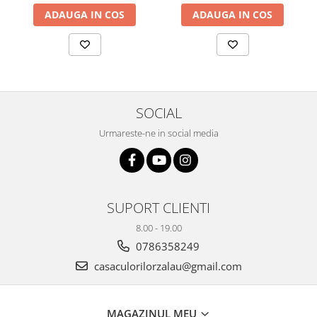
Plicuri
ADAUGA IN COS
ADAUGA IN COS
Radiere scoala
Rezerve
Cerneala
Cerneala Calimara, Patroane
SOCIAL
Markere
Termosensibile
Urmareste-ne in social media
Table magnetice si de pluta
SUPORT CLIENTI
8.00 - 19.00
0786358249
casaculorilorzalau@gmail.com
MAGAZINUL MEU