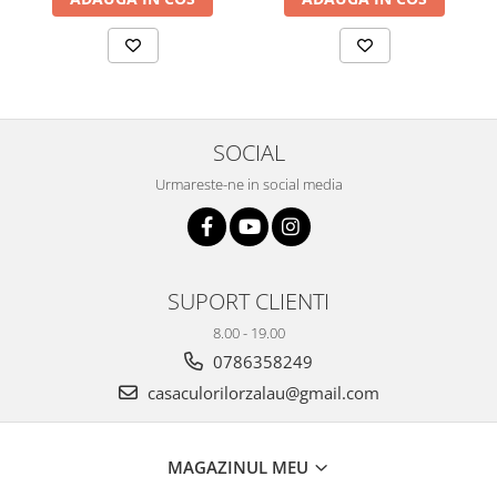
Plicuri
Radiere scoala
Rezerve
Cerneala
SOCIAL
Cerneala Calimara, Patroane
Markere
Urmareste-ne in social media
Termosensibile
Table magnetice si de pluta
SUPORT CLIENTI
8.00 - 19.00
0786358249
casaculorilorzalau@gmail.com
MAGAZINUL MEU