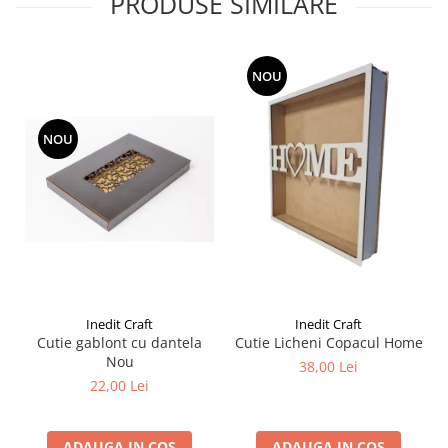
PRODUSE SIMILARE
Liniare , truse geometrie
Lipici
Lipici Solid
NOU
Lipici Lichid
Markere si Carioci
NOU
Carioci
Markere
Markere Acrilice
Markere creta lichida
Markere Evidentiatoare Highlighter
Markere Permanente
Markere Whiteboard
Inedit Craft
Inedit Craft
Penare
Cutie gablont cu dantela
Cutie Licheni Copacul Home
Nou
38,00 Lei
Pensule scolare
22,00 Lei
Picuri si corectoare
Plastelina
ADAUGA IN COS
ADAUGA IN COS