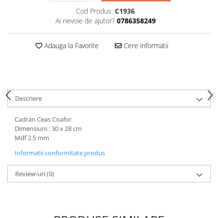
Hartie
Cod Produs:
C1936
Carton Colorat
Ai nevoie de ajutor?
0786358249
Hartie Colorata
Hartie Copiator
Adauga la Favorite
Cere informatii
Hartie Creponata
Hartie Foto
Hartie Glasata
Instrumente de scris
Descriere
Accesorii scriere
Cadran Ceas Coafor
Creioane automate , mine
Dimensiuni : 30 x 28 cm
Creioane grafice
Mdf 2.5 mm
Cu stergere
Informatii conformitate produs
Linere
Pixuri
Review-uri
(0)
Rollere
Stilouri
Laminatoare si accesorii