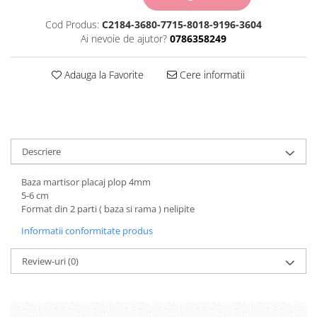
Carton Colorat
Cod Produs:
C2184-3680-7715-8018-9196-3604
Hartie Colorata
Ai nevoie de ajutor?
0786358249
Hartie Copiator
Hartie Creponata
Adauga la Favorite
Cere informatii
Hartie Foto
Hartie Glasata
Instrumente de scris
Accesorii scriere
Creioane automate , mine
Descriere
Creioane grafice
Baza martisor placaj plop 4mm
Cu stergere
5-6 cm
Linere
Format din 2 parti ( baza si rama ) nelipite
Pixuri
Informatii conformitate produs
Rollere
Stilouri
Review-uri
(0)
Laminatoare si accesorii
Liniare , truse geometrie
Lipici