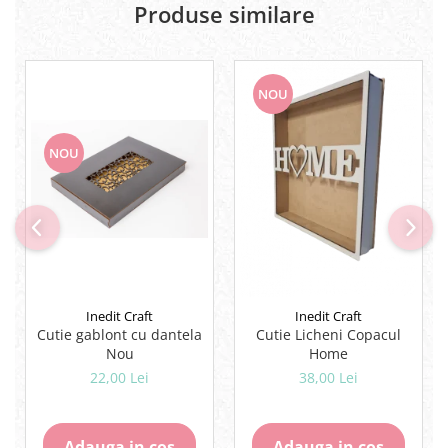
Produse similare
Lipici Solid
Lipici Lichid
Markere si Carioci
NOU
Carioci
Markere
Markere Acrilice
NOU
Markere creta lichida
Markere Evidentiatoare Highlighter
Markere Permanente
Markere Whiteboard
Penare
Pensule scolare
Inedit Craft
Inedit Craft
Picuri si corectoare
Cutie gablont cu dantela
Cutie Licheni Copacul
Nou
Home
Plastelina
22,00 Lei
38,00 Lei
Plicuri
Radiere scoala
Adauga in cos
Adauga in cos