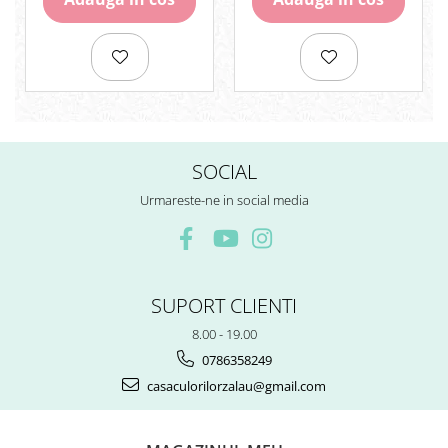
Rezerve
Cerneala
Cerneala Calimara, Patroane
Markere
Termosensibile
Table magnetice si de pluta
SOCIAL
Urmareste-ne in social media
SUPORT CLIENTI
8.00 - 19.00
0786358249
casaculorilorzalau@gmail.com