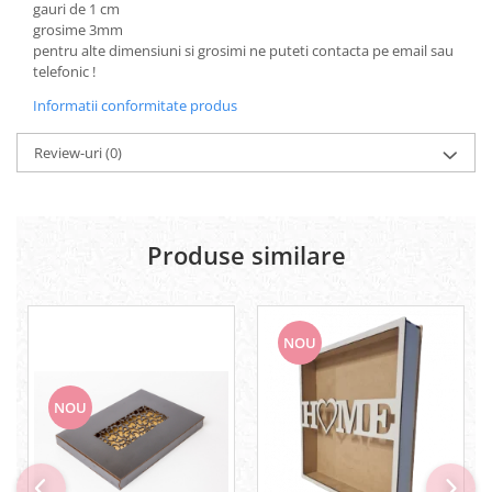
gauri de 1 cm
Lipici Solid
grosime 3mm
pentru alte dimensiuni si grosimi ne puteti contacta pe email sau
Lipici Lichid
telefonic !
Markere si Carioci
Informatii conformitate produs
Carioci
Markere
Review-uri
(0)
Markere Acrilice
Markere creta lichida
Markere Evidentiatoare Highlighter
Markere Permanente
Produse similare
Markere Whiteboard
Penare
Pensule scolare
NOU
Picuri si corectoare
Plastelina
NOU
Plicuri
Radiere scoala