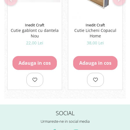
Rezerve
Cerneala
Cerneala Calimara, Patroane
Inedit Craft
Inedit Craft
Markere
Cutie gablont cu dantela
Cutie Licheni Copacul
Termosensibile
Nou
Home
Table magnetice si de pluta
22,00 Lei
38,00 Lei
Adauga in cos
Adauga in cos
SOCIAL
Urmareste-ne in social media