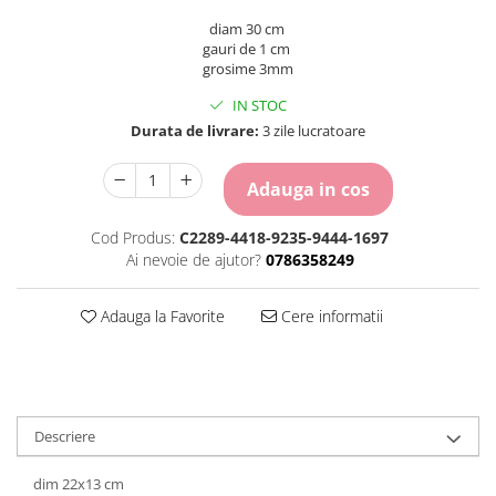
Carton Colorat
diam 30 cm
Hartie Colorata
gauri de 1 cm
Hartie Copiator
grosime 3mm
Hartie Creponata
IN STOC
Hartie Foto
Durata de livrare:
3 zile lucratoare
Hartie Glasata
Instrumente de scris
Adauga in cos
Accesorii scriere
Creioane automate , mine
Cod Produs:
C2289-4418-9235-9444-1697
Ai nevoie de ajutor?
0786358249
Creioane grafice
Cu stergere
Linere
Adauga la Favorite
Cere informatii
Pixuri
Rollere
Stilouri
Laminatoare si accesorii
Descriere
Liniare , truse geometrie
dim 22x13 cm
Lipici