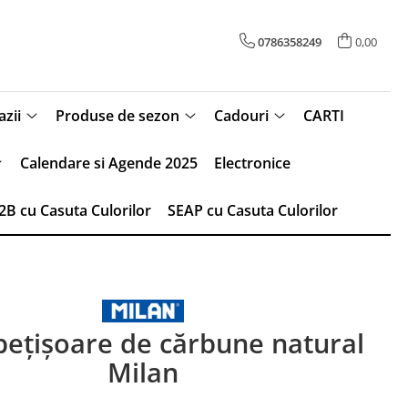
0786358249
0,00
zii
Produse de sezon
Cadouri
CARTI
Calendare si Agende 2025
Electronice
2B cu Casuta Culorilor
SEAP cu Casuta Culorilor
bețișoare de cărbune natural
Milan