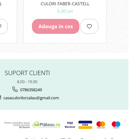
L
CULORI FABER-CASTELL
5,00 Lei
Adauga in cos
Adau
SUPORT CLIENTI
8.00 - 19.00
0786358249
casaculorilorzalau@gmail.com