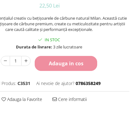
22,50 Lei
ențialul creativ cu bețișoarele de cărbune natural Milan. Această cutie
ețișoare de cărbune premium, create cu meticulozitate pentru artiștii
care caută calitate și performanță excepționale.
IN STOC
Durata de livrare:
3 zile lucratoare
Adauga in cos
 Produs:
C3531
Ai nevoie de ajutor?
0786358249
Adauga la Favorite
Cere informatii