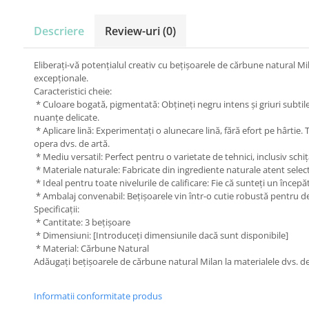
Carton Colorat
Hartie Colorata
Descriere
Review-uri
(0)
Hartie Copiator
Hartie Creponata
Eliberați-vă potențialul creativ cu bețișoarele de cărbune natural Mi
Hartie Foto
excepționale.
Hartie Glasata
Caracteristici cheie:
* Culoare bogată, pigmentată: Obțineți negru intens și griuri subtil
Instrumente de scris
nuanțe delicate.
Accesorii scriere
* Aplicare lină: Experimentați o alunecare lină, fără efort pe hârtie
opera dvs. de artă.
Creioane automate , mine
* Mediu versatil: Perfect pentru o varietate de tehnici, inclusiv sch
Creioane grafice
* Materiale naturale: Fabricate din ingrediente naturale atent selec
Cu stergere
* Ideal pentru toate nivelurile de calificare: Fie că sunteți un înce
Linere
* Ambalaj convenabil: Bețișoarele vin într-o cutie robustă pentru de
Specificații:
Pixuri
* Cantitate: 3 bețișoare
Rollere
* Dimensiuni: [Introduceți dimensiunile dacă sunt disponibile]
Stilouri
* Material: Cărbune Natural
Laminatoare si accesorii
Adăugați bețișoarele de cărbune natural Milan la materialele dvs. de 
Liniare , truse geometrie
Informatii conformitate produs
Lipici