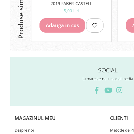
Produse similare
Rezerve
2019 FABER-CASTELL
5,00 Lei
Cerneala
Cerneala Calimara, Patroane
Adauga in cos
Markere
Termosensibile
Table magnetice si de pluta
SOCIAL
Urmareste-ne in social media
MAGAZINUL MEU
CLIENTI
Despre noi
Metode de Pl