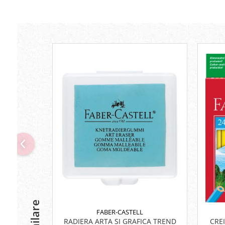
Lipici Solid
Lipici Lichid
Markere si Carioci
Carioci
Markere
Markere Acrilice
Markere creta lichida
Markere Evidentiatoare Highlighter
Markere Permanente
Markere Whiteboard
Penare
Pensule scolare
Picuri si corectoare
Plastelina
Plicuri
FABER-CASTELL
Radiere scoala
RADIERA ARTA SI GRAFICA TREND
CRE