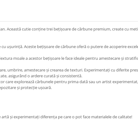
lan. Această cutie conține trei bețișoare de cărbune premium, create cu metic
e cu ușurință. Aceste bețișoare de cărbune oferă o putere de acoperire excele
. Textura moale a acestor bețișoare le face ideale pentru amestecare și strati
ițare, umbrire, amestecare și crearea de texturi. Experimentați cu diferite pre
tate, asigurând o ardere curată și consistentă.
pător care explorează cărbunele pentru prima dată sau un artist experimentat,
pozitare și protecție ușoară.
artă și experimentați diferența pe care o pot face materialele de calitate!