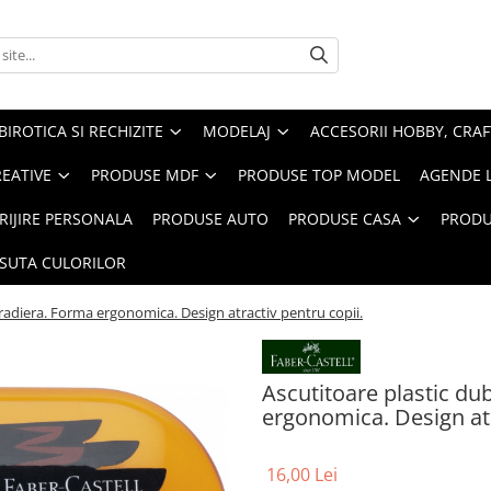
BIROTICA SI RECHIZITE
MODELAJ
ACCESORII HOBBY, CRAF
REATIVE
PRODUSE MDF
PRODUSE TOP MODEL
AGENDE 
RIJIRE PERSONALA
PRODUSE AUTO
PRODUSE CASA
PRODU
ASUTA CULORILOR
i radiera. Forma ergonomica. Design atractiv pentru copii.
Ascutitoare plastic dub
ergonomica. Design atr
16,00 Lei