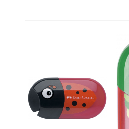
Hartie
Carton Colorat
Hartie Colorata
Hartie Copiator
Hartie Creponata
Hartie Foto
Hartie Glasata
Instrumente de scris
Accesorii scriere
Creioane automate , mine
Creioane grafice
Cu stergere
Linere
Pixuri
Rollere
Stilouri
Laminatoare si accesorii