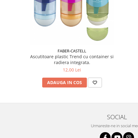
Plicuri
Radiere scoala
Rezerve
Cerneala
Cerneala Calimara, Patroane
Markere
FABER-CASTELL
Ascutitoare plastic Trend cu container si
Termosensibile
radiera integrata.
Table magnetice si de pluta
12,00 Lei
ADAUGA IN COS
SOCIAL
Urmareste-ne in social me