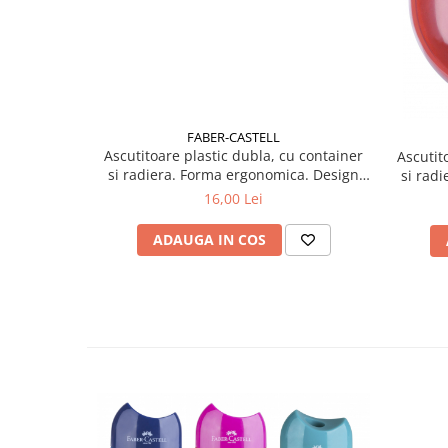
Liniare , truse geometrie
Lipici
Lipici Solid
Lipici Lichid
Markere si Carioci
FABER-CASTELL
Ascutitoare plastic dubla, cu container
Ascutit
Carioci
si radiera. Forma ergonomica. Design
si rad
Markere
atractiv pentru copii.
16,00 Lei
Markere Acrilice
Markere creta lichida
ADAUGA IN COS
Markere Evidentiatoare Highlighter
Markere Permanente
Markere Whiteboard
Penare
Pensule scolare
Picuri si corectoare
Plastelina