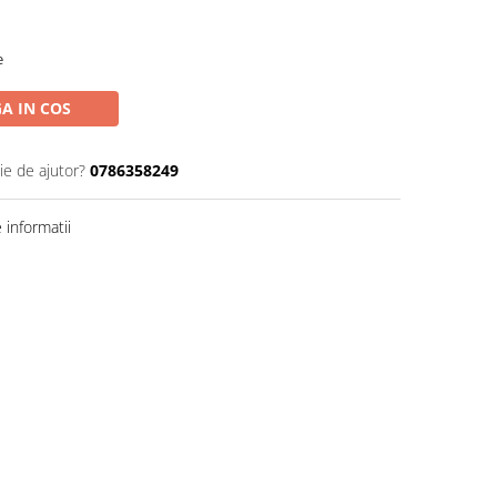
e
A IN COS
ie de ajutor?
0786358249
informatii