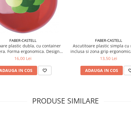
FABER-CASTELL
FABER-CASTELL
oare plastic dubla, cu container
Ascutitoare plastic simpla cu 
iera. Forma ergonomica. Design
inclusa si zona grip ergonomic
atractiv pentru copii.
de siguranta.
16,00 Lei
13,50 Lei
ADAUGA IN COS
ADAUGA IN COS
PRODUSE SIMILARE