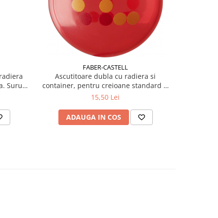
FABER-CASTELL
radiera
Ascutitoare dubla cu radiera si
a. Surub
container, pentru creioane standard si
jumbo. Radiera fara PVC integrata.
15,50 Lei
ADAUGA IN COS