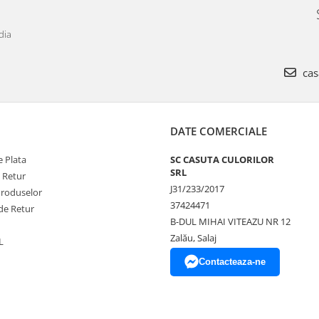
dia
cas
DATE COMERCIALE
 Plata
SC CASUTA CULORILOR
SRL
e Retur
J31/233/2017
Produselor
37424471
de Retur
B-DUL MIHAI VITEAZU NR 12
Zalău, Salaj
L
Contacteaza-ne