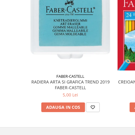
Liniare , truse geometrie
Lipici
Lipici Solid
Lipici Lichid
Markere si Carioci
Carioci
Markere
Markere Acrilice
Markere creta lichida
FABER-CASTELL
Markere Evidentiatoare Highlighter
RADIERA ARTA SI GRAFICA TREND 2019
CREIOAN
Markere Permanente
FABER-CASTELL
Markere Whiteboard
5,00 Lei
Penare
ADAUGA IN COS
Pensule scolare
Picuri si corectoare
Plastelina