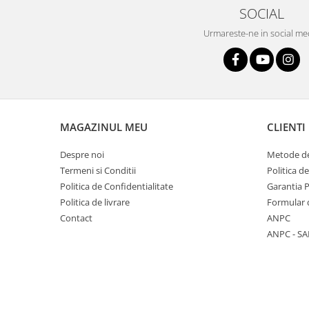
Plicuri
SOCIAL
Radiere scoala
Urmareste-ne in social me
Rezerve
Cerneala
Cerneala Calimara, Patroane
Markere
MAGAZINUL MEU
CLIENTI
Termosensibile
Table magnetice si de pluta
Despre noi
Metode de
Termeni si Conditii
Politica d
Politica de Confidentialitate
Garantia 
Politica de livrare
Formular 
Contact
ANPC
ANPC - SA