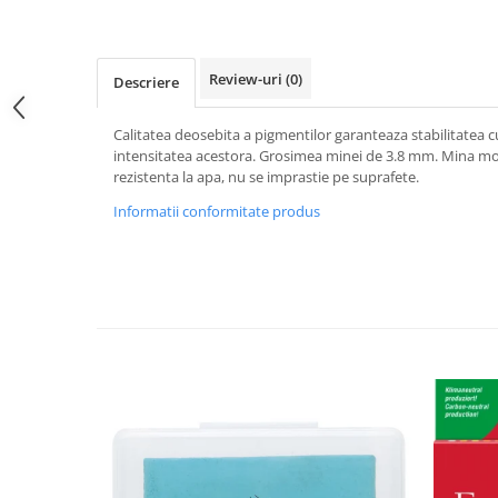
Hartie
Carton Colorat
Hartie Colorata
Review-uri
(0)
Descriere
Hartie Copiator
Hartie Creponata
Calitatea deosebita a pigmentilor garanteaza stabilitatea cu
Hartie Foto
intensitatea acestora. Grosimea minei de 3.8 mm. Mina mo
rezistenta la apa, nu se imprastie pe suprafete.
Hartie Glasata
Instrumente de scris
Informatii conformitate produs
Accesorii scriere
Creioane automate , mine
Creioane grafice
Cu stergere
Linere
Pixuri
Rollere
Stilouri
Laminatoare si accesorii