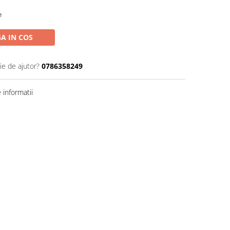
e
A IN COS
ie de ajutor?
0786358249
informatii