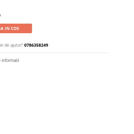
e
A IN COS
ie de ajutor?
0786358249
informatii