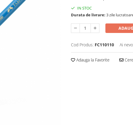
IN STOC
Durata de livrare:
3 zile lucratoar
ADAUG
Cod Produs:
FC110110
Ai nevo
Adauga la Favorite
Cere 