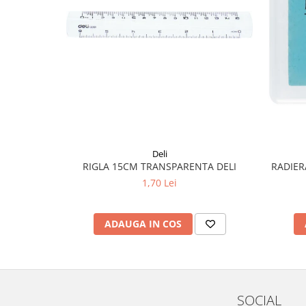
Liniare , truse geometrie
Lipici
Lipici Solid
Lipici Lichid
Markere si Carioci
Carioci
Markere
Markere Acrilice
Deli
Markere creta lichida
RADIER
RIGLA 15CM TRANSPARENTA DELI
Markere Evidentiatoare Highlighter
1,70 Lei
Markere Permanente
Markere Whiteboard
ADAUGA IN COS
Penare
Pensule scolare
Picuri si corectoare
Plastelina
SOCIAL