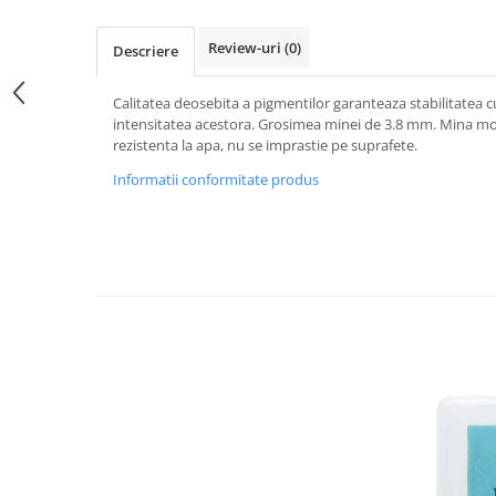
Hartie
Carton Colorat
Review-uri
(0)
Descriere
Hartie Colorata
Hartie Copiator
Calitatea deosebita a pigmentilor garanteaza stabilitatea cu
Hartie Creponata
intensitatea acestora. Grosimea minei de 3.8 mm. Mina mo
rezistenta la apa, nu se imprastie pe suprafete.
Hartie Foto
Informatii conformitate produs
Hartie Glasata
Instrumente de scris
Accesorii scriere
Creioane automate , mine
Creioane grafice
Cu stergere
Linere
Pixuri
Rollere
Stilouri
Laminatoare si accesorii