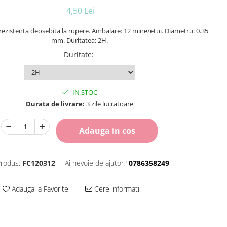
4,50 Lei
 rezistenta deosebita la rupere. Ambalare: 12 mine/etui. Diametru: 0.35
mm. Duritatea: 2H.
Duritate
:
IN STOC
Durata de livrare:
3 zile lucratoare
Adauga in cos
rodus:
FC120312
Ai nevoie de ajutor?
0786358249
Adauga la Favorite
Cere informatii