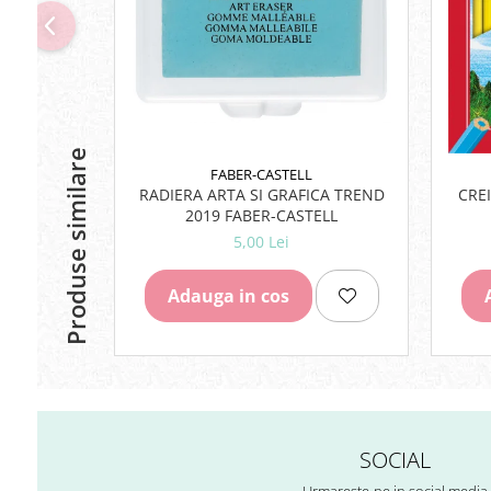
Lipici Solid
Lipici Lichid
Markere si Carioci
Carioci
Markere
Produse similare
Markere Acrilice
FABER-CASTELL
Markere creta lichida
RADIERA ARTA SI GRAFICA TREND
CRE
2019 FABER-CASTELL
Markere Evidentiatoare Highlighter
5,00 Lei
Markere Permanente
Markere Whiteboard
Adauga in cos
Penare
Pensule scolare
Picuri si corectoare
Plastelina
Plicuri
SOCIAL
Radiere scoala