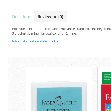
Carton Colorat
Hartie Colorata
Hartie Copiator
Descriere
Review-uri
(0)
Hartie Creponata
Hartie Foto
Potrivite pentru toate creioanele mecanice standard. Linii negre, int
Hartie Glasata
5 grosimi ale minei. Un etui contine 12 mine.
Instrumente de scris
Informatii conformitate produs
Accesorii scriere
Creioane automate , mine
Creioane grafice
Cu stergere
Linere
Pixuri
Rollere
Stilouri
Laminatoare si accesorii
Liniare , truse geometrie
Lipici