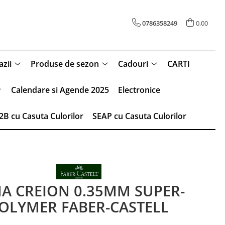
0786358249
0,00
zii
Produse de sezon
Cadouri
CARTI
Calendare si Agende 2025
Electronice
2B cu Casuta Culorilor
SEAP cu Casuta Culorilor
A CREION 0.35MM SUPER-
OLYMER FABER-CASTELL