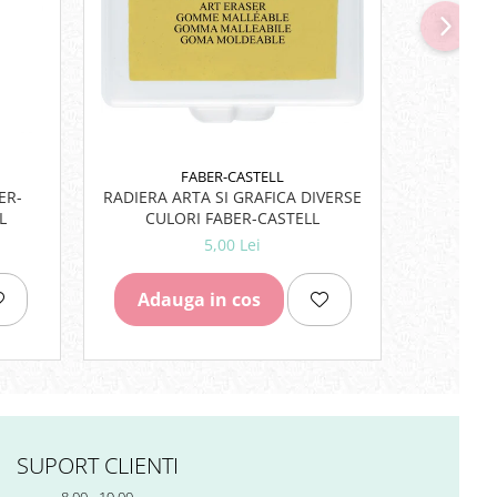
FABER-CASTELL
ER-
RADIERA ARTA SI GRAFICA DIVERSE
RIGLA 1
L
CULORI FABER-CASTELL
5,00 Lei
Adauga in cos
Adau
SUPORT CLIENTI