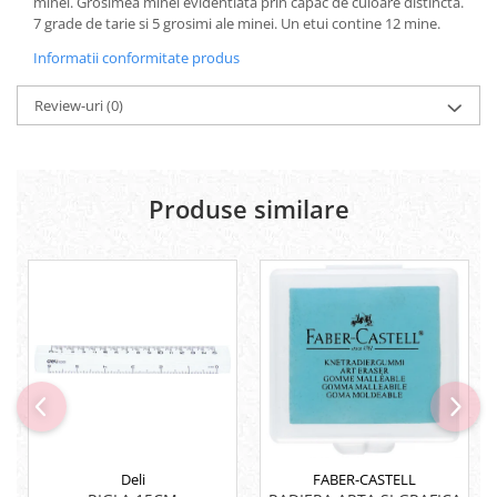
minei. Grosimea minei evidentiata prin capac de culoare distincta.
7 grade de tarie si 5 grosimi ale minei. Un etui contine 12 mine.
Lipici Solid
Lipici Lichid
Informatii conformitate produs
Markere si Carioci
Review-uri
(0)
Carioci
Markere
Markere Acrilice
Markere creta lichida
Produse similare
Markere Evidentiatoare Highlighter
Markere Permanente
Markere Whiteboard
Penare
Pensule scolare
Picuri si corectoare
Plastelina
Plicuri
Radiere scoala
Deli
FABER-CASTELL