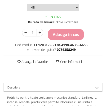
Carton Colorat
Hartie Colorata
Hartie Copiator
IN STOC
Hartie Creponata
Durata de livrare:
3 zile lucratoare
Hartie Foto
Hartie Glasata
Adauga in cos
Instrumente de scris
Accesorii scriere
Cod Produs:
FC1203122-2178-4198-4635--6655
Ai nevoie de ajutor?
0786358249
Creioane automate , mine
Creioane grafice
Cu stergere
Adauga la Favorite
Cere informatii
Linere
Pixuri
Rollere
Stilouri
Descriere
Laminatoare si accesorii
Liniare , truse geometrie
Potrivite pentru toate creioanele mecanice standard. Linii negre,
intense. Ambalaj practic care permite inlocuirea cu usurinta a
Lipici