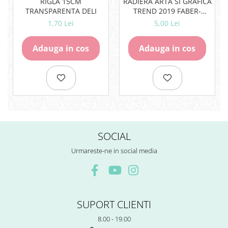
RIGLA 15CM
RADIERA ARTA SI GRAFICA
Rezerve
TRANSPARENTA DELI
TREND 2019 FABER-
Cerneala
CASTELL
1,70 Lei
5,00 Lei
Cerneala Calimara, Patroane
Markere
Adauga in cos
Adauga in cos
Termosensibile
Table magnetice si de pluta
SOCIAL
Urmareste-ne in social media
SUPORT CLIENTI
8.00 - 19.00