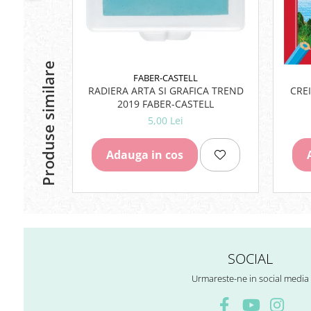
Lipici Solid
Lipici Lichid
Markere si Carioci
Produse similare
Carioci
FABER-CASTELL
Markere
RADIERA ARTA SI GRAFICA TREND
CRE
2019 FABER-CASTELL
Markere Acrilice
5,00 Lei
Markere creta lichida
Markere Evidentiatoare Highlighter
Adauga in cos
Markere Permanente
Markere Whiteboard
Penare
Pensule scolare
Picuri si corectoare
Plastelina
SOCIAL
Plicuri
Urmareste-ne in social media
Radiere scoala