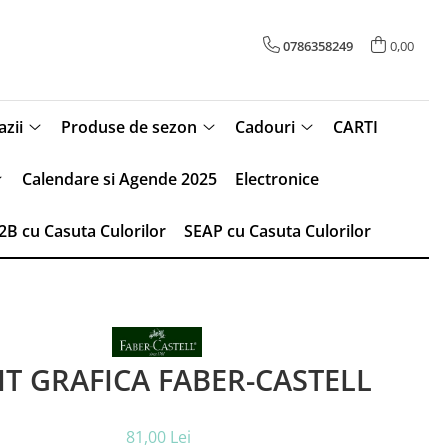
0786358249
0,00
zii
Produse de sezon
Cadouri
CARTI
Calendare si Agende 2025
Electronice
2B cu Casuta Culorilor
SEAP cu Casuta Culorilor
IT GRAFICA FABER-CASTELL
81,00 Lei