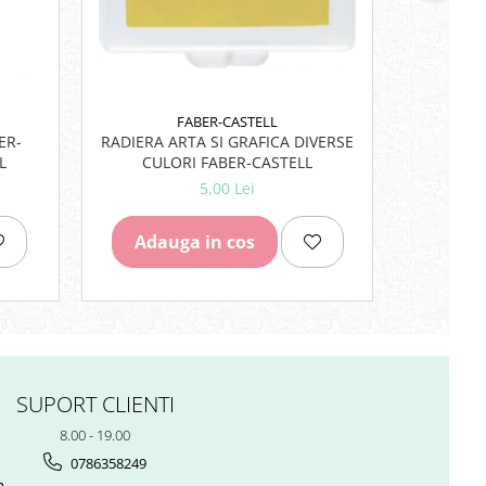
FABER-CASTELL
ER-
RADIERA ARTA SI GRAFICA DIVERSE
RIGLA 1
L
CULORI FABER-CASTELL
5,00 Lei
Adauga in cos
Adau
SUPORT CLIENTI
8.00 - 19.00
0786358249