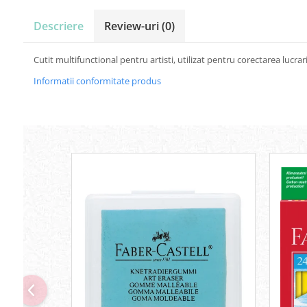
Carton Colorat
Hartie Colorata
Descriere
Review-uri
(0)
Hartie Copiator
Hartie Creponata
Cutit multifunctional pentru artisti, utilizat pentru corectarea lucra
Hartie Foto
Informatii conformitate produs
Hartie Glasata
Instrumente de scris
Accesorii scriere
Creioane automate , mine
Creioane grafice
Cu stergere
Linere
Pixuri
Rollere
Stilouri
Laminatoare si accesorii
Liniare , truse geometrie
Lipici