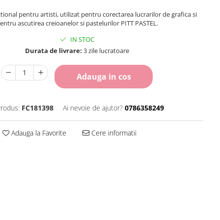
tional pentru artisti, utilizat pentru corectarea lucrarilor de grafica si
entru ascutirea creioanelor si pastelurilor PITT PASTEL.
IN STOC
Durata de livrare:
3 zile lucratoare
Adauga in cos
rodus:
FC181398
Ai nevoie de ajutor?
0786358249
Adauga la Favorite
Cere informatii