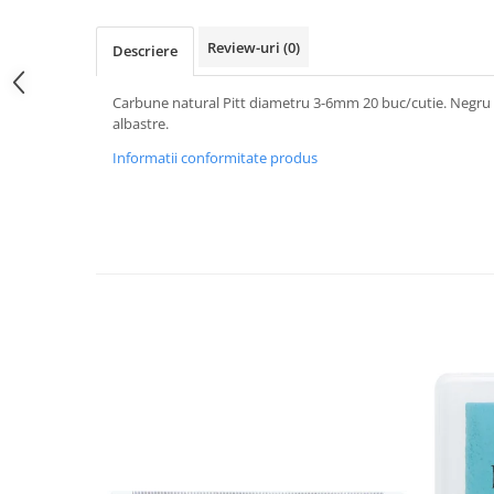
Hartie
Carton Colorat
Review-uri
(0)
Descriere
Hartie Colorata
Hartie Copiator
Carbune natural Pitt diametru 3-6mm 20 buc/cutie. Negru
Hartie Creponata
albastre.
Hartie Foto
Informatii conformitate produs
Hartie Glasata
Instrumente de scris
Accesorii scriere
Creioane automate , mine
Creioane grafice
Cu stergere
Linere
Pixuri
Rollere
Stilouri
Laminatoare si accesorii