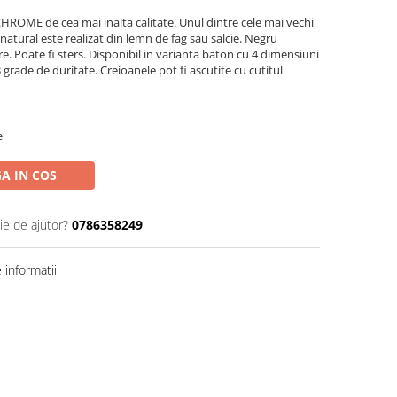
OME de cea mai inalta calitate. Unul dintre cele mai vechi
atural este realizat din lemn de fag sau salcie. Negru
e. Poate fi sters. Disponibil in varianta baton cu 4 dimensiuni
3 grade de duritate. Creioanele pot fi ascutite cu cutitul
e
A IN COS
ie de ajutor?
0786358249
informatii