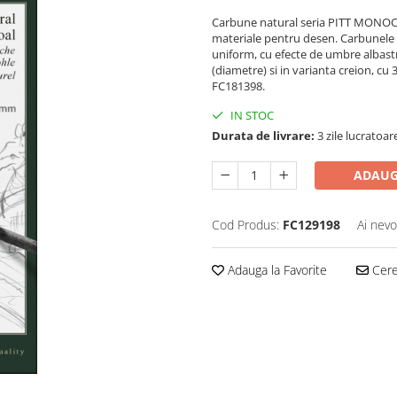
Carbune natural seria PITT MONOCHR
materiale pentru desen. Carbunele n
uniform, cu efecte de umbre albastr
(diametre) si in varianta creion, cu 
FC181398.
IN STOC
Durata de livrare:
3 zile lucratoar
ADAUG
Cod Produs:
FC129198
Ai nevo
Adauga la Favorite
Cere 