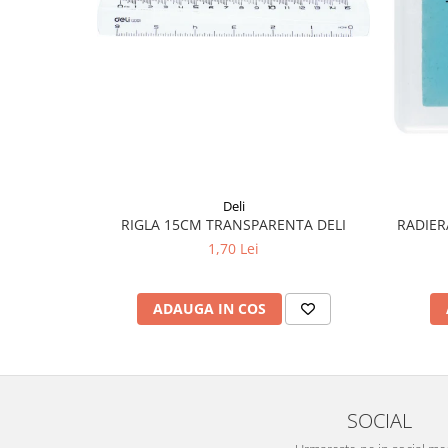
Liniare , truse geometrie
Lipici
Lipici Solid
Lipici Lichid
Markere si Carioci
Carioci
Markere
Deli
Markere Acrilice
RADIER
RIGLA 15CM TRANSPARENTA DELI
Markere creta lichida
1,70 Lei
Markere Evidentiatoare Highlighter
Markere Permanente
ADAUGA IN COS
Markere Whiteboard
Penare
Pensule scolare
Picuri si corectoare
SOCIAL
Plastelina