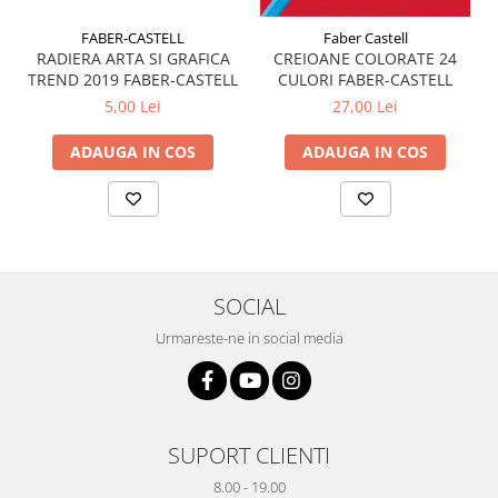
Plicuri
FABER-CASTELL
Faber Castell
Radiere scoala
RADIERA ARTA SI GRAFICA
CREIOANE COLORATE 24
TREND 2019 FABER-CASTELL
CULORI FABER-CASTELL
Rezerve
5,00 Lei
27,00 Lei
Cerneala
Cerneala Calimara, Patroane
ADAUGA IN COS
ADAUGA IN COS
Markere
Termosensibile
Table magnetice si de pluta
SOCIAL
Urmareste-ne in social media
SUPORT CLIENTI
8.00 - 19.00