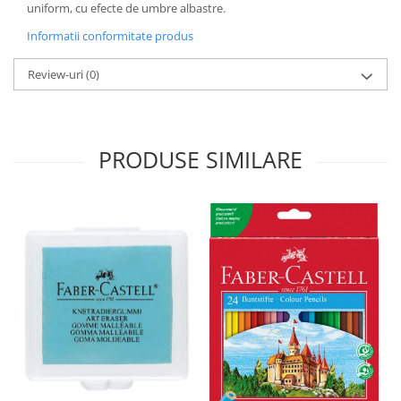
uniform, cu efecte de umbre albastre.
Liniare , truse geometrie
Informatii conformitate produs
Lipici
Lipici Solid
Review-uri
(0)
Lipici Lichid
Markere si Carioci
Carioci
PRODUSE SIMILARE
Markere
Markere Acrilice
Markere creta lichida
Markere Evidentiatoare Highlighter
Markere Permanente
Markere Whiteboard
Penare
Pensule scolare
Picuri si corectoare
Plastelina