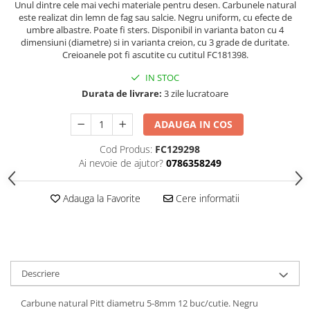
Hartie
Unul dintre cele mai vechi materiale pentru desen. Carbunele natural
este realizat din lemn de fag sau salcie. Negru uniform, cu efecte de
Carton Colorat
umbre albastre. Poate fi sters. Disponibil in varianta baton cu 4
Hartie Colorata
dimensiuni (diametre) si in varianta creion, cu 3 grade de duritate.
Creioanele pot fi ascutite cu cutitul FC181398.
Hartie Copiator
Hartie Creponata
IN STOC
Durata de livrare:
3 zile lucratoare
Hartie Foto
Hartie Glasata
ADAUGA IN COS
Instrumente de scris
Cod Produs:
FC129298
Accesorii scriere
Ai nevoie de ajutor?
0786358249
Creioane automate , mine
Creioane grafice
Adauga la Favorite
Cere informatii
Cu stergere
Linere
Pixuri
Rollere
Descriere
Stilouri
Laminatoare si accesorii
Carbune natural Pitt diametru 5-8mm 12 buc/cutie. Negru