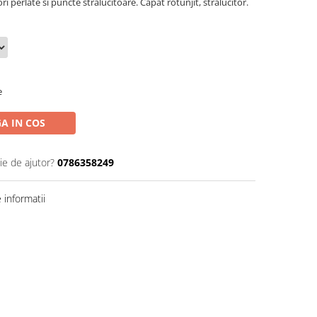
i perlate si puncte stralucitoare. Capat rotunjit, stralucitor.
e
A IN COS
ie de ajutor?
0786358249
informatii