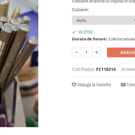
Creioane atractive cu vopsea in culor
Culoare
:
IN STOC
Durata de livrare:
3 zile lucratoar
ADAUG
Cod Produs:
FC118214
Ai nevo
Adauga la Favorite
Cere 