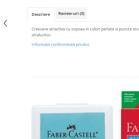
Hartie
Carton Colorat
Review-uri
(0)
Descriere
Hartie Colorata
Hartie Copiator
Creioane atractive cu vopsea in culori perlate si puncte stra
Hartie Creponata
stralucitor.
Hartie Foto
Informatii conformitate produs
Hartie Glasata
Instrumente de scris
Accesorii scriere
Creioane automate , mine
Creioane grafice
Cu stergere
Linere
Pixuri
Rollere
Stilouri
Laminatoare si accesorii