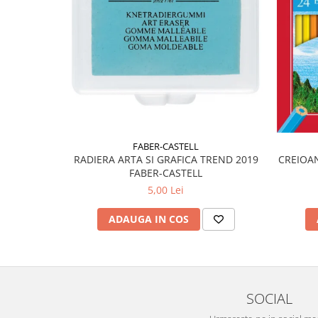
Liniare , truse geometrie
Lipici
Lipici Solid
Lipici Lichid
Markere si Carioci
Carioci
Markere
FABER-CASTELL
Markere Acrilice
RADIERA ARTA SI GRAFICA TREND 2019
CREIOAN
Markere creta lichida
FABER-CASTELL
Markere Evidentiatoare Highlighter
5,00 Lei
Markere Permanente
ADAUGA IN COS
Markere Whiteboard
Penare
Pensule scolare
Picuri si corectoare
SOCIAL
Plastelina