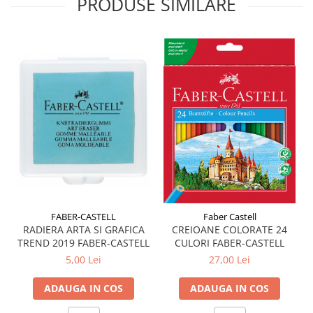
PRODUSE SIMILARE
Liniare , truse geometrie
Lipici
Lipici Solid
Lipici Lichid
Markere si Carioci
Carioci
Markere
Markere Acrilice
Markere creta lichida
Markere Evidentiatoare Highlighter
Markere Permanente
FABER-CASTELL
Faber Castell
Markere Whiteboard
RADIERA ARTA SI GRAFICA
CREIOANE COLORATE 24
Penare
TREND 2019 FABER-CASTELL
CULORI FABER-CASTELL
Pensule scolare
5,00 Lei
27,00 Lei
Picuri si corectoare
ADAUGA IN COS
ADAUGA IN COS
Plastelina