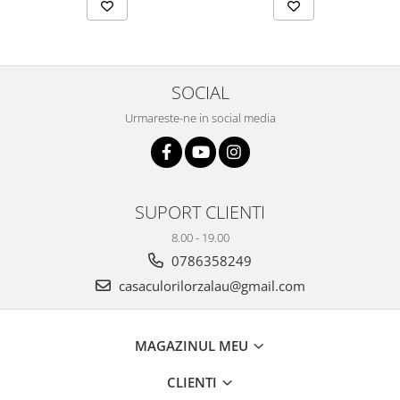
Plicuri
Radiere scoala
Rezerve
SOCIAL
Cerneala
Urmareste-ne in social media
Cerneala Calimara, Patroane
Markere
Termosensibile
Table magnetice si de pluta
SUPORT CLIENTI
8.00 - 19.00
0786358249
casaculorilorzalau@gmail.com
MAGAZINUL MEU
CLIENTI