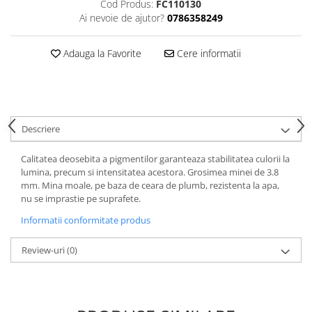
Hartie
Cod Produs:
FC110130
Ai nevoie de ajutor?
0786358249
Carton Colorat
Hartie Colorata
Adauga la Favorite
Cere informatii
Hartie Copiator
Hartie Creponata
Hartie Foto
Hartie Glasata
Descriere
Instrumente de scris
Accesorii scriere
Calitatea deosebita a pigmentilor garanteaza stabilitatea culorii la
Creioane automate , mine
lumina, precum si intensitatea acestora. Grosimea minei de 3.8
mm. Mina moale, pe baza de ceara de plumb, rezistenta la apa,
Creioane grafice
nu se imprastie pe suprafete.
Cu stergere
Informatii conformitate produs
Linere
Pixuri
Review-uri
(0)
Rollere
Stilouri
Laminatoare si accesorii