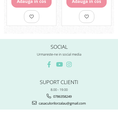
Adauga in cos
Adauga in cos
Rezerve
Cerneala
Cerneala Calimara, Patroane
Markere
Termosensibile
Table magnetice si de pluta
SOCIAL
Urmareste-ne in social media
SUPORT CLIENTI
8.00 - 19.00
0786358249
casaculorilorzalau@gmail.com