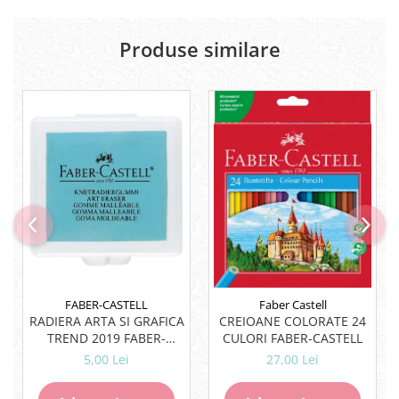
Lipici Solid
Lipici Lichid
Produse similare
Markere si Carioci
Carioci
Markere
Markere Acrilice
Markere creta lichida
Markere Evidentiatoare Highlighter
Markere Permanente
Markere Whiteboard
Penare
Pensule scolare
Picuri si corectoare
FABER-CASTELL
Faber Castell
RADIERA ARTA SI GRAFICA
CREIOANE COLORATE 24
Plastelina
TREND 2019 FABER-
CULORI FABER-CASTELL
Plicuri
CASTELL
5,00 Lei
27,00 Lei
Radiere scoala