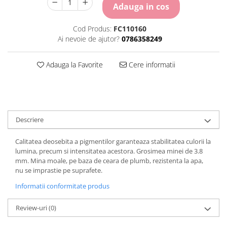
Carton Colorat
Adauga in cos
Hartie Colorata
Cod Produs:
FC110160
Hartie Copiator
Ai nevoie de ajutor?
0786358249
Hartie Creponata
Hartie Foto
Adauga la Favorite
Cere informatii
Hartie Glasata
Instrumente de scris
Accesorii scriere
Creioane automate , mine
Creioane grafice
Descriere
Cu stergere
Calitatea deosebita a pigmentilor garanteaza stabilitatea culorii la
Linere
lumina, precum si intensitatea acestora. Grosimea minei de 3.8
Pixuri
mm. Mina moale, pe baza de ceara de plumb, rezistenta la apa,
Rollere
nu se imprastie pe suprafete.
Stilouri
Informatii conformitate produs
Laminatoare si accesorii
Liniare , truse geometrie
Review-uri
(0)
Lipici