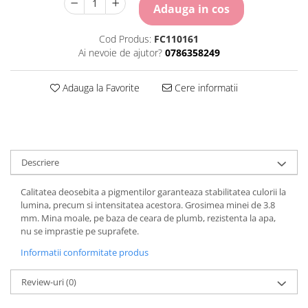
Carton Colorat
Adauga in cos
Hartie Colorata
Cod Produs:
FC110161
Hartie Copiator
Ai nevoie de ajutor?
0786358249
Hartie Creponata
Hartie Foto
Adauga la Favorite
Cere informatii
Hartie Glasata
Instrumente de scris
Accesorii scriere
Creioane automate , mine
Creioane grafice
Descriere
Cu stergere
Calitatea deosebita a pigmentilor garanteaza stabilitatea culorii la
Linere
lumina, precum si intensitatea acestora. Grosimea minei de 3.8
Pixuri
mm. Mina moale, pe baza de ceara de plumb, rezistenta la apa,
Rollere
nu se imprastie pe suprafete.
Stilouri
Informatii conformitate produs
Laminatoare si accesorii
Liniare , truse geometrie
Review-uri
(0)
Lipici