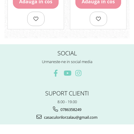
Adauga in cos
Adauga in cos
Rezerve
Cerneala
Cerneala Calimara, Patroane
Markere
Termosensibile
Table magnetice si de pluta
SOCIAL
Urmareste-ne in social media
SUPORT CLIENTI
8.00 - 19.00
0786358249
casaculorilorzalau@gmail.com