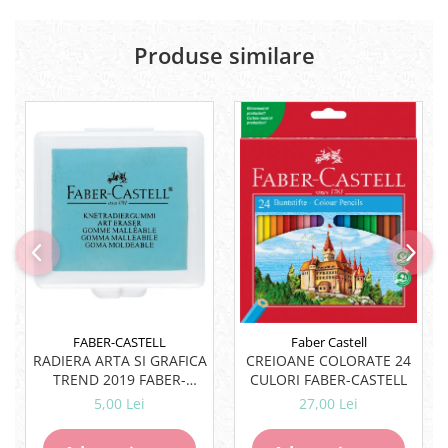
Lipici Solid
Lipici Lichid
Produse similare
Markere si Carioci
Carioci
Markere
Markere Acrilice
Markere creta lichida
Markere Evidentiatoare Highlighter
Markere Permanente
Markere Whiteboard
Penare
Pensule scolare
Picuri si corectoare
FABER-CASTELL
Faber Castell
RADIERA ARTA SI GRAFICA
CREIOANE COLORATE 24
Plastelina
TREND 2019 FABER-
CULORI FABER-CASTELL
Plicuri
CASTELL
5,00 Lei
27,00 Lei
Radiere scoala