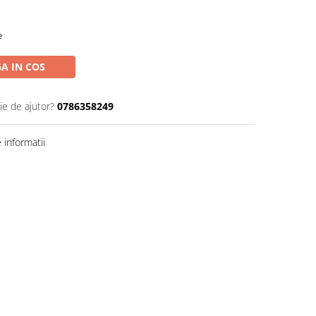
e
A IN COS
ie de ajutor?
0786358249
informatii