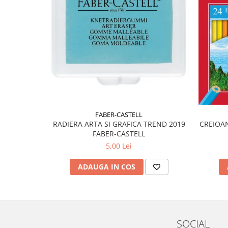
Liniare , truse geometrie
Lipici
Lipici Solid
Lipici Lichid
Markere si Carioci
Carioci
Markere
Markere Acrilice
FABER-CASTELL
Markere creta lichida
RADIERA ARTA SI GRAFICA TREND 2019
CREIOAN
Markere Evidentiatoare Highlighter
FABER-CASTELL
Markere Permanente
5,00 Lei
Markere Whiteboard
ADAUGA IN COS
Penare
Pensule scolare
Picuri si corectoare
Plastelina
SOCIAL