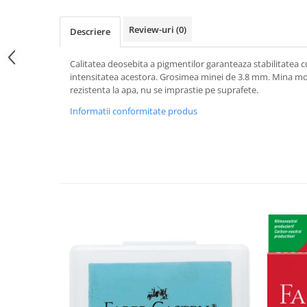
Hartie
Carton Colorat
Review-uri
(0)
Descriere
Hartie Colorata
Hartie Copiator
Calitatea deosebita a pigmentilor garanteaza stabilitatea cu
Hartie Creponata
intensitatea acestora. Grosimea minei de 3.8 mm. Mina mo
rezistenta la apa, nu se imprastie pe suprafete.
Hartie Foto
Informatii conformitate produs
Hartie Glasata
Instrumente de scris
Accesorii scriere
Creioane automate , mine
Creioane grafice
Cu stergere
Linere
Pixuri
Rollere
Stilouri
Laminatoare si accesorii