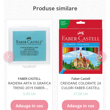
Lipici Solid
Produse similare
Lipici Lichid
Markere si Carioci
Carioci
Markere
Markere Acrilice
Markere creta lichida
Markere Evidentiatoare Highlighter
Markere Permanente
Markere Whiteboard
Penare
Pensule scolare
FABER-CASTELL
Faber Castell
Picuri si corectoare
RADIERA ARTA SI GRAFICA
CREIOANE COLORATE 24
TREND 2019 FABER-
CULORI FABER-CASTELL
Plastelina
CASTELL
5,00 Lei
27,00 Lei
Plicuri
Radiere scoala
Adauga in cos
Adauga in cos