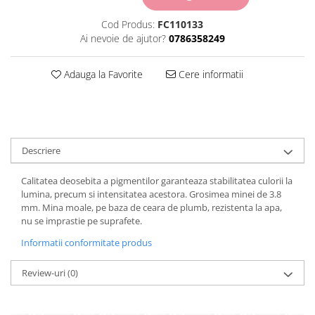
Carton Colorat
Cod Produs:
FC110133
Hartie Colorata
Ai nevoie de ajutor?
0786358249
Hartie Copiator
Hartie Creponata
Adauga la Favorite
Cere informatii
Hartie Foto
Hartie Glasata
Instrumente de scris
Accesorii scriere
Creioane automate , mine
Descriere
Creioane grafice
Calitatea deosebita a pigmentilor garanteaza stabilitatea culorii la
Cu stergere
lumina, precum si intensitatea acestora. Grosimea minei de 3.8
Linere
mm. Mina moale, pe baza de ceara de plumb, rezistenta la apa,
Pixuri
nu se imprastie pe suprafete.
Rollere
Informatii conformitate produs
Stilouri
Laminatoare si accesorii
Review-uri
(0)
Liniare , truse geometrie
Lipici