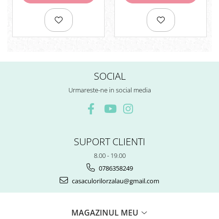
Rezerve
Cerneala
Cerneala Calimara, Patroane
Markere
Termosensibile
Table magnetice si de pluta
SOCIAL
Urmareste-ne in social media
SUPORT CLIENTI
8.00 - 19.00
0786358249
casaculorilorzalau@gmail.com
MAGAZINUL MEU