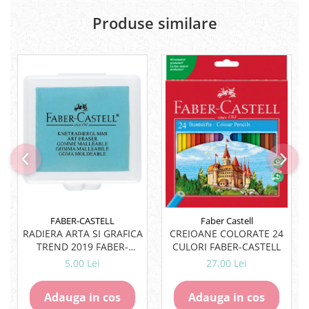
Lipici Solid
Produse similare
Lipici Lichid
Markere si Carioci
Carioci
Markere
Markere Acrilice
Markere creta lichida
Markere Evidentiatoare Highlighter
Markere Permanente
Markere Whiteboard
Penare
Pensule scolare
FABER-CASTELL
Faber Castell
Picuri si corectoare
RADIERA ARTA SI GRAFICA
CREIOANE COLORATE 24
TREND 2019 FABER-
CULORI FABER-CASTELL
Plastelina
CASTELL
5,00 Lei
27,00 Lei
Plicuri
Radiere scoala
Adauga in cos
Adauga in cos