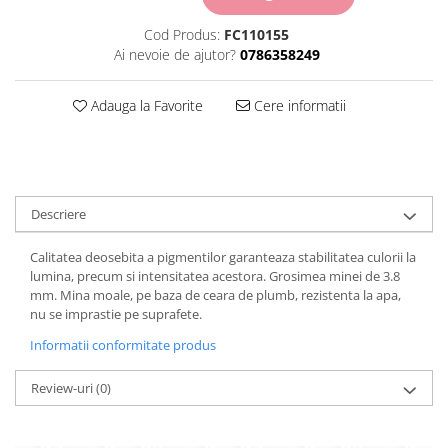
Carton Colorat
Cod Produs:
FC110155
Hartie Colorata
Ai nevoie de ajutor?
0786358249
Hartie Copiator
Hartie Creponata
Adauga la Favorite
Cere informatii
Hartie Foto
Hartie Glasata
Instrumente de scris
Accesorii scriere
Creioane automate , mine
Descriere
Creioane grafice
Calitatea deosebita a pigmentilor garanteaza stabilitatea culorii la
Cu stergere
lumina, precum si intensitatea acestora. Grosimea minei de 3.8
Linere
mm. Mina moale, pe baza de ceara de plumb, rezistenta la apa,
Pixuri
nu se imprastie pe suprafete.
Rollere
Informatii conformitate produs
Stilouri
Laminatoare si accesorii
Review-uri
(0)
Liniare , truse geometrie
Lipici