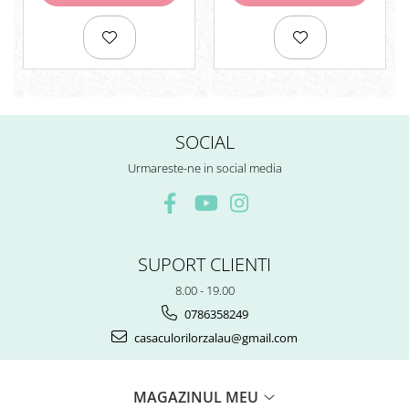
Rezerve
Cerneala
Cerneala Calimara, Patroane
Markere
Termosensibile
Table magnetice si de pluta
SOCIAL
Urmareste-ne in social media
SUPORT CLIENTI
8.00 - 19.00
0786358249
casaculorilorzalau@gmail.com
MAGAZINUL MEU